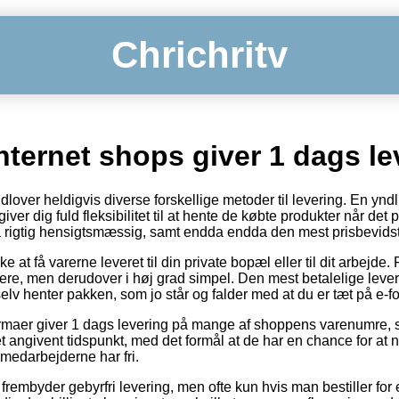
Chrichritv
ternet shops giver 1 dags le
lover heldigvis diverse forskellige metoder til levering. En yndli
ver dig fuld fleksibilitet til at hente de købte produkter når det 
å rigtig hensigtsmæssig, samt endda endda den mest prisbevids
 at få varerne leveret til din private bopæl eller til dit arbejde
yrere, men derudover i høj grad simpel. Den mest betalelige lev
elv henter pakken, som jo står og falder med at du er tæt på e-
 firmaer giver 1 dags levering på mange af shoppens varenumre, 
 angivent tidspunkt, med det formål at de har en chance for at n
ikmedarbejderne har fri.
rembyder gebyrfri levering, men ofte kun hvis man bestiller for 