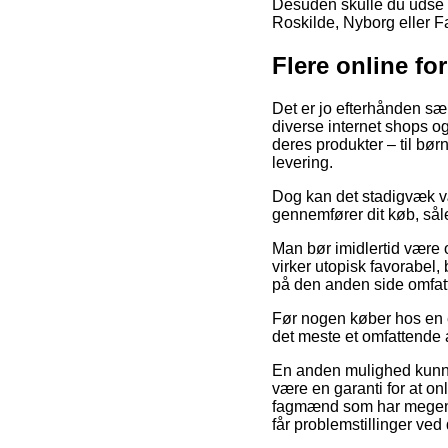
Desuden skulle du udse d
Roskilde, Nyborg eller Faa
Flere online fo
Det er jo efterhånden sæ
diverse internet shops og
deres produkter – til bør
levering.
Dog kan det stadigvæk vær
gennemfører dit køb, såled
Man bør imidlertid være ob
virker utopisk favorabel
på den anden side omfatt
Før nogen køber hos en e
det meste et omfattende 
En anden mulighed kunne 
være en garanti for at onl
fagmænd som har megen vi
får problemstillinger ved 