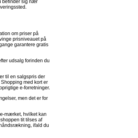
u befinder sig nær
everingssted.
ation om priser på
tvinge prisniveauet på
 gange garantere gratis
fter udsalg forinden du
r til en salgspris der
. Shopping med kort er
rigtige e-forretninger.
gelser, men det er for
e-mærket, hvilket kan
shoppen tit tilses af
håndsrækning, ifald du