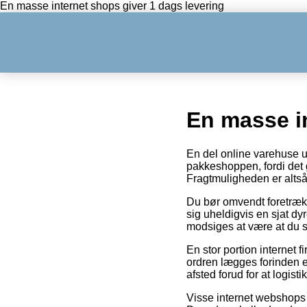
En masse internet shops giver 1 dags levering
En masse in
En del online varehuse ud
pakkeshoppen, fordi det gi
Fragtmuligheden er alts
Du bør omvendt foretrække
sig uheldigvis en sjat d
modsiges at være at du s
En stor portion internet
ordren lægges forinden et
afsted forud for at logist
Visse internet webshops f