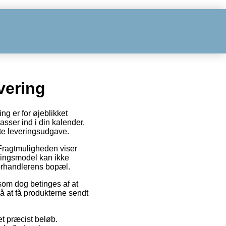
vering
ng er for øjeblikket
passer ind i din kalender.
te leveringsudgave.
. Fragtmuligheden viser
eringsmodel kan ikke
forhandlerens bopæl.
som dog betinges af at
å at få produkterne sendt
et præcist beløb.