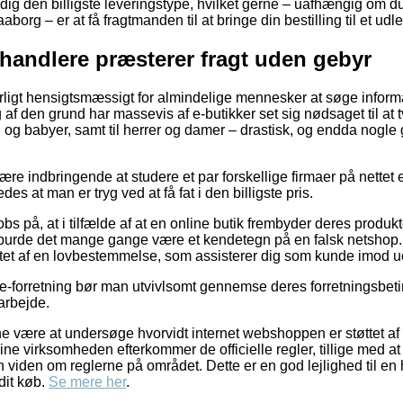
ig den billigste leveringstype, hvilket gerne – uafhængig om d
borg – er at få fragtmanden til at bringe din bestilling til et udl
rhandlere præsterer fragt uden gebyr
rligt hensigtsmæssigt for almindelige mennesker at søge inform
 af den grund har massevis af e-butikker set sig nødsaget til at 
n og babyer, samt til herrer og damer – drastisk, og endda nogle
e indbringende at studere et par forskellige firmaer på nettet e
es at man er tryg ved at få fat i den billigste pris.
s på, at i tilfælde af at en online butik frembyder deres produkte
, burde det mange gange være et kendetegn på en falsk netshop
et af en lovbestemmelse, som assisterer dig som kunde imod uop
-forretning bør man utvivlsomt gennemse deres forretningsbetin
arbejde.
være at undersøge hvorvidt internet webshoppen er støttet af 
ine virksomheden efterkommer de officielle regler, tillige med at 
den om reglerne på området. Dette er en god lejlighed til en 
dit køb.
Se mere her
.