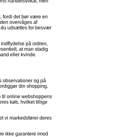
kens handelsvilkår, men
 fordi det bør være en
tiden overvåges af
emt du udsættes for besvær
indflydelse på ordren,
sentielt, at man stadig
and eller kvinde.
rs observationer og på
færdiggør din shopping.
b til online webshoppens
res køb, hvilket tillige
et vi markedsfører deres
re ikke garantere imod