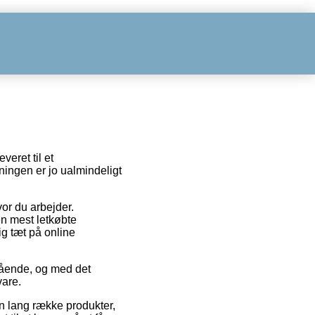
veret til et
sningen er jo ualmindeligt
vor du arbejder.
en mest letkøbte
ig tæt på online
gående, og med det
vare.
 lang række produkter,