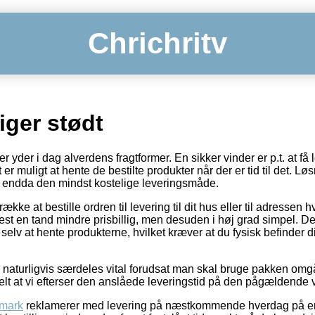
Chrichritv
iger stødt
yder i dag alverdens fragtformer. En sikker vinder er p.t. at få le
er muligt at hente de bestilte produkter når der er tid til det. Lø
endda den mindst kostelige leveringsmåde.
ke at bestille ordren til levering til dit hus eller til adressen h
test en tand mindre prisbillig, men desuden i høj grad simpel. D
 selv at hente produkterne, hvilket kræver at du fysisk befinder d
 naturligvis særdeles vital forudsat man skal bruge pakken om
elt at vi efterser den anslåede leveringstid på den pågældende 
nmark
reklamerer med levering på næstkommende hverdag på en