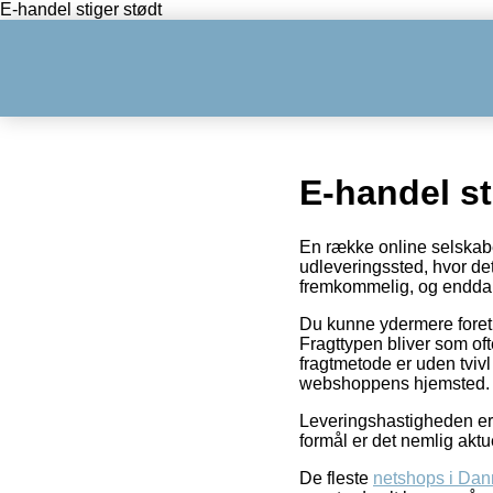
E-handel stiger stødt
E-handel st
En række online selskaber 
udleveringssted, hvor det 
fremkommelig, og endda 
Du kunne ydermere foretræk
Fragttypen bliver som of
fragtmetode er uden tvivl
webshoppens hjemsted.
Leveringshastigheden er
formål er det nemlig aktu
De fleste
netshops i Da