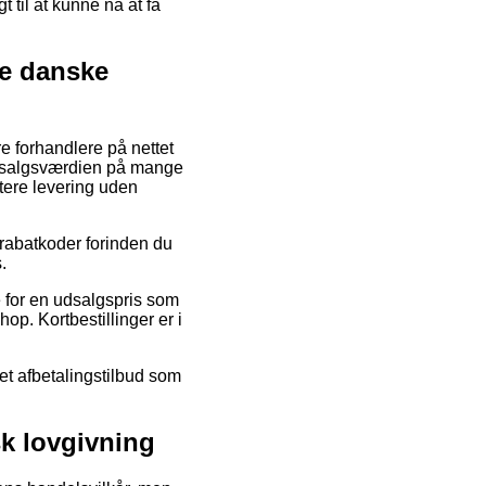
t til at kunne nå at få
le danske
re forhandlere på nettet
te salgsværdien på mange
tere levering uden
 rabatkoder forinden du
.
e for en udsalgspris som
hop. Kortbestillinger er i
 et afbetalingstilbud som
k lovgivning