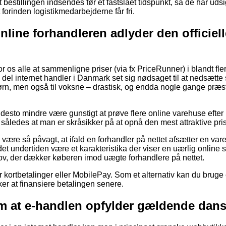
 bestillingen indsendes før et fastslået tidspunkt, så de har udsig
t forinden logistikmedarbejderne får fri.
online forhandleren adlyder den officiel
or os alle at sammenligne priser (via fx PriceRunner) i blandt fle
l del internet handler i Danmark set sig nødsaget til at nedsæt
 børn, men også til voksne – drastisk, og endda nogle gange præs
 desto mindre være gunstigt at prøve flere online varehuse efter
således at man er skråsikker på at opnå den mest attraktive pris
være så påvagt, at ifald en forhandler på nettet afsætter en var
det undertiden være et karakteristika der viser en uærlig online s
 lov, der dækker køberen imod uægte forhandlere på nettet.
for kortbetalinger eller MobilePay. Som et alternativ kan du bruge
sker at finansiere betalingen senere.
m at e-handlen opfylder gældende dans