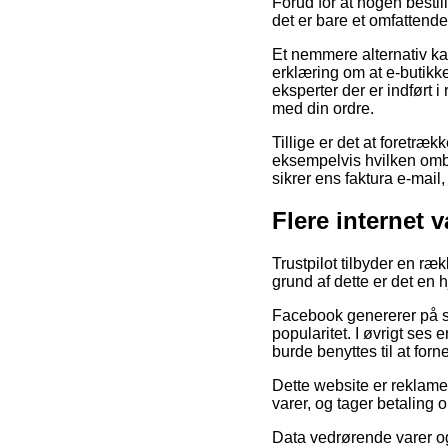
Forud for at nogen besti
det er bare et omfattende
Et nemmere alternativ ka
erklæring om at e-butikke
eksperter der er indført i
med din ordre.
Tillige er det at foretr
eksempelvis hvilken ombyt
sikrer ens faktura e-mai
Flere internet 
Trustpilot tilbyder en ræ
grund af dette er det en 
Facebook genererer på s
popularitet. I øvrigt ses 
burde benyttes til at for
Dette website er reklame
varer, og tager betaling 
Data vedrørende varer og