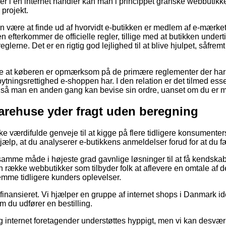
ller i en internet handler kan man i princippet granske webbutik
 projekt.
n være at finde ud af hvorvidt e-butikken er medlem af e-mærket,
n efterkommer de officielle regler, tillige med at butikken under
 reglerne. Det er en rigtig god lejlighed til at blive hjulpet, såfr
ække at køberen er opmærksom på de primære reglementer der har 
ningsrettighed e-shoppen har. I den relation er det tilmed esse
l, så man en anden gang kan bevise sin ordre, uanset om du er m
varehuse yder fragt uden beregning
kke værdifulde genveje til at kigge på flere tidligere konsumente
hjælp, at du analyserer e-butikkens anmeldelser forud for at du 
amme måde i højeste grad gavnlige løsninger til at få kendska
en række webbutikker som tilbyder folk at aflevere en omtale af de
nemme tidligere kunders oplevelser.
finansieret. Vi hjælper en gruppe af internet shops i Danmark id
om du udfører en bestilling.
 internet foretagender understøttes hyppigt, men vi kan desvær