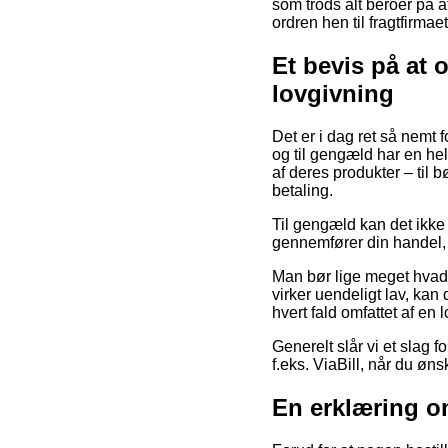
som trods alt beroer på at
ordren hen til fragtfirmae
Et bevis på at 
lovgivning
Det er i dag ret så nemt f
og til gengæld har en he
af deres produkter – til
betaling.
Til gengæld kan det ikke
gennemfører din handel, 
Man bør lige meget hvad 
virker uendeligt lav, kan 
hvert fald omfattet af en
Generelt slår vi et slag 
f.eks. ViaBill, når du øn
En erklæring o