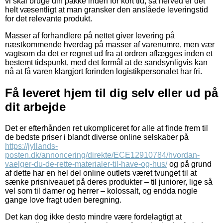
vi skal bruge din pakke inden for kort tid, så herved er det
helt væsentligt at man gransker den anslåede leveringstid
for det relevante produkt.
Masser af forhandlere på nettet giver levering på
næstkommende hverdag på masser af varenumre, men vær
vagtsom da det er regnet ud fra at ordren aflægges inden et
bestemt tidspunkt, med det formål at de sandsynligvis kan
nå at få varen klargjort forinden logistikpersonalet har fri.
Få leveret hjem til dig selv eller ud på
dit arbejde
Det er efterhånden ret ukompliceret for alle at finde frem til
de bedste priser i blandt diverse online selskaber på
https://jyllands-
posten.dk/annoncering/direkte/ECE12910784/hvordan-
vaelger-du-de-rette-materialer-til-have-og-hus/
og på grund
af dette har en hel del online outlets været tvunget til at
sænke prisniveauet på deres produkter – til juniorer, lige så
vel som til damer og herrer – kolossalt, og endda nogle
gange love fragt uden beregning.
Det kan dog ikke desto mindre være fordelagtigt at