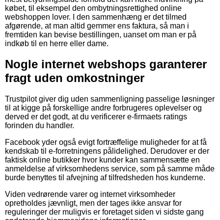
købet, til eksempel den ombytningsrettighed online
webshoppen lover. I den sammenhæng er det tilmed
afgørende, at man altid gemmer ens faktura, så man i
fremtiden kan bevise bestillingen, uanset om man er på
indkøb til en herre eller dame.
Nogle internet webshops garanterer
fragt uden omkostninger
Trustpilot giver dig uden sammenligning passelige løsninger
til at kigge på forskellige andre forbrugeres oplevelser og
derved er det godt, at du verificerer e-firmaets ratings
forinden du handler.
Facebook yder også evigt fortræffelige muligheder for at få
kendskab til e-forretningens pålidelighed. Derudover er der
faktisk online butikker hvor kunder kan sammensætte en
anmeldelse af virksomhedens service, som på samme måde
burde benyttes til afvejning af tilfredsheden hos kunderne.
Viden vedrørende varer og internet virksomheder
opretholdes jævnligt, men der tages ikke ansvar for
reguleringer der muligvis er foretaget siden vi sidste gang