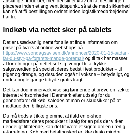
adskillige produkter, men det stiller krav om at bestillingen
placeres inden et angivent tidspunkt, så at de med sikkerhed
kan nå at få bestillingen ordnet inden logistikmedarbejderne
har fri.
Indkøb via nettet sker på tablets
Det er usædvanlig nemt for alle at finde information om
priser på tværs af online webshops på
https://www.sondagsavisen.dk/annoncer/2020-01-15-sadan-
far-du-styr-pa-forarets-mange-goremal/
og til tak har masser
af forretninger på nettet set sig tvunget til at trykke
salgsværdien på specielt deres bedst i test produkter – til
piger og drenge, og desuden også til voksne – betydeligt, og
endda nogle gange tilbyde gratis fragt.
Det kan dog immervæk vise sig lønnende at prøve en række
internet virksomheder i Danmark efter udsalg før du
gennemfører dit køb, således at man er skudsikker på at
modtage den billigste pris.
Du må trods alt ikke glemme, at ifald en e-shop
markedsfører deres produkter til salg for en pris der virker
uendeligt tiltalende, kan det tit være et signal om en uærlig
e-forretning. Køb med betalingskort er ikke desto mindre