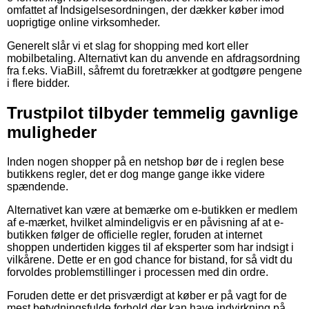
omfattet af Indsigelsesordningen, der dækker køber imod
uoprigtige online virksomheder.
Generelt slår vi et slag for shopping med kort eller
mobilbetaling. Alternativt kan du anvende en afdragsordning
fra f.eks. ViaBill, såfremt du foretrækker at godtgøre pengene
i flere bidder.
Trustpilot tilbyder temmelig gavnlige
muligheder
Inden nogen shopper på en netshop bør de i reglen bese
butikkens regler, det er dog mange gange ikke videre
spændende.
Alternativet kan være at bemærke om e-butikken er medlem
af e-mærket, hvilket almindeligvis er en påvisning af at e-
butikken følger de officielle regler, foruden at internet
shoppen undertiden kigges til af eksperter som har indsigt i
vilkårene. Dette er en god chance for bistand, for så vidt du
forvoldes problemstillinger i processen med din ordre.
Foruden dette er det prisværdigt at køber er på vagt for de
mest betydningsfulde forhold der kan have indvirkning på