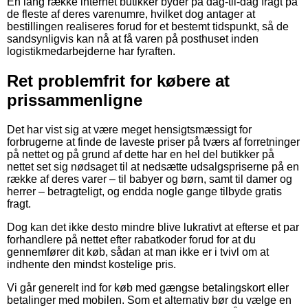
En lang række internet butikker byder på dag-til-dag fragt på
de fleste af deres varenumre, hvilket dog antager at
bestillingen realiseres forud for et bestemt tidspunkt, så de
sandsynligvis kan nå at få varen på posthuset inden
logistikmedarbejderne har fyraften.
Ret problemfrit for købere at
prissammenligne
Det har vist sig at være meget hensigtsmæssigt for
forbrugerne at finde de laveste priser på tværs af forretninger
på nettet og på grund af dette har en hel del butikker på
nettet set sig nødsaget til at nedsætte udsalgspriserne på en
række af deres varer – til babyer og børn, samt til damer og
herrer – betragteligt, og endda nogle gange tilbyde gratis
fragt.
Dog kan det ikke desto mindre blive lukrativt at efterse et par
forhandlere på nettet efter rabatkoder forud for at du
gennemfører dit køb, sådan at man ikke er i tvivl om at
indhente den mindst kostelige pris.
Vi går generelt ind for køb med gængse betalingskort eller
betalinger med mobilen. Som et alternativ bør du vælge en