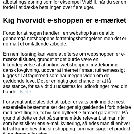
afbetalingsløsning som for eksempel ViaBill, når du ser en
fordel i at dække betalingen over flere uger.
Kig hvorvidt e-shoppen er e-mærket
Forud for at nogen handler i en webshop kan de altid
gennemgå netshoppens forretningsbetingelser, men det er
normalt et omfattende arbejde.
En nem løsning kan være at efterse om webshoppen er e-
mærke tilsluttet, grundet at det burde være en
tilkendegivelse af at online webshoppen imødekommer
dansk lovgivning, udover at internet firmaet rutinemæssigt
kigges til af fagmænd som har megen viden om de
gældende love. Det er en rigtig god chance for at få
assistance, for så vidt du udsættes for udfordringer med din
handel.
Kilde
.
For øvrigt anbefales det at køber er vaks omkring de mest
essentielle bestemmelser der gør sig gældende i forbindelse
med bestillingen, fx hvilken bytteret e-firmaet garanterer. På
grund af dette er det på samme måde relevant, at man når
som helst sikrer ens e-mail kvittering, således man til enhver
tid vil kunne bevidne sin shopping, om man søger et produkt