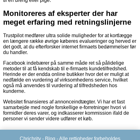
til en dreng eller pige.
Monitoreres af eksperter der har
meget erfaring med retningslinjerne
Trustpilot medfører ultra solide muligheder for at kortlægge
en længere række øvrige køberes evalueringer og herved er
det godt, at du efterforsker internet firmaets bedømmelser før
du handler.
Facebook indebærer på samme måde ret så pålidelige
metoder til at få kendskab til e-firmaets kundetilfredshed.
Herinde er der endda online butikker hvor det er muligt at
nedfælde en vurdering af virksomhedens service, hvilket
også må anvendes til vurdering af tilfredsheden hos
kunderne.
Websitet finansieres af annonceindtægter. Vi har et fast
samarbejde med nogle forskellige e-forretninger hvori vi
formidler deres varer, og indkasserer kommission ifald de
personer vi sender videre udfører et køb.
Chrichritv -
Blog
- Alle rettigheder forbeholdes