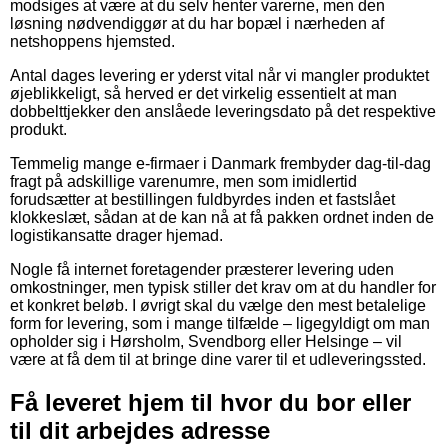
modsiges at være at du selv henter varerne, men den
løsning nødvendiggør at du har bopæl i nærheden af
netshoppens hjemsted.
Antal dages levering er yderst vital når vi mangler produktet
øjeblikkeligt, så herved er det virkelig essentielt at man
dobbelttjekker den anslåede leveringsdato på det respektive
produkt.
Temmelig mange e-firmaer i Danmark frembyder dag-til-dag
fragt på adskillige varenumre, men som imidlertid
forudsætter at bestillingen fuldbyrdes inden et fastslået
klokkeslæt, sådan at de kan nå at få pakken ordnet inden de
logistikansatte drager hjemad.
Nogle få internet foretagender præsterer levering uden
omkostninger, men typisk stiller det krav om at du handler for
et konkret beløb. I øvrigt skal du vælge den mest betalelige
form for levering, som i mange tilfælde – ligegyldigt om man
opholder sig i Hørsholm, Svendborg eller Helsinge – vil
være at få dem til at bringe dine varer til et udleveringssted.
Få leveret hjem til hvor du bor eller
til dit arbejdes adresse