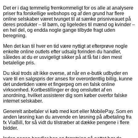
Det er i dag temmelig fremkommeligt for os alle at analysere
priser fra forskellige webshops og af den grund har flere
online selskaber været tvunget til at sænke prisniveauet på
deres produkter – til børn, og ligeledes til mænd og kvinder –
en hel del, og endda nogle gange tilbyde fragt uden
beregning.
Men det kan til hver en tid være nyttigt at efterprøve nogle
enkelte online outlets efter udsalg forinden du handler,
således at du er usvigeligt sikker på at få fat i den mest
betalelige pris.
Du skal trods alt ikke overse, at når en e-butik udbyder en
vare til en salgspris der anses for overordentlig billig, kunne
det undertiden være et fingerpeg om en falsk online
virksomhed. Kortbestillinger er dog omsluttet af en
anordning, hvilket assisterer dig som køber overfor falske
internet selskaber.
Generelt anbefaler vi køb med kort eller MobilePay. Som en
anden løsning kan du anvende en løsning på afbetaling fra
fx ViaBill, for så vidt du tilstræber at dække pengene i flere
bidder.