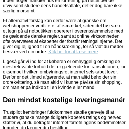
Inden nogen handler hos en forretning på nettet bør de
utvivlsomt studere dens handelsaftale, det er dog bare ikke
særlig morsomt.
Et alternativt forslag kan derfor være at granske om
webshoppen er verificeret af e-mærket, siden det bør være
et tegn på at netbutikken opererer i overensstemmelse med
de gældende danske regler, samt at online virksomheden
ofte overværes af eksperter der forstår retningslinjerne. Det
giver dig lejlighed til en håndsrækning, for så vidt du møder
besvær ved din ordre.
Klik her for at læse mere
.
Ligeså går vi ind for at køberen er omhyggelig omkring de
mest relevante forhold der er gældende for transaktionen, for
eksempel hvilken ombytningsret internet selskabet lover.
Derfor er det tilmed afgørende, at man altid beholder sin
ordrekvittering, så man altid vil kunne påvise sin shopping,
om man er på indkøb til en kvinde eller mand.
Den mindst kostelige leveringsmanér
Trustpilot frembringer fuldkommen stabile genveje til at
studere ganske mange tidligere køberes ratings og herved
støtter vi, at du betragter internet forretningens bedømmelser
forinden du lægger din bestilling.