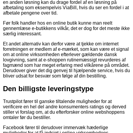
en anden løsning kan du drage fordel af en løsning på
afbetaling som eksempelvis ViaBill, hvis du ser en fordel i at
afbetale pengene over tid.
Før folk handler hos en online butik kunne man reelt
gennemlæse e-butikkens vilkår, det er dog for det meste ikke
særlig interessant.
Et andet alternativ kan derfor være at tjekke om internet
forretningen er medlem af e-mærket, som kan være et signal
om at online virksomheden efterlever gældende dansk
lovgivning, samt at e-shoppen rutinemæssigt revurderes af
fagmænd som har meget erfaring med vilkårene på området.
Derudover giver det dig genvej til hjælpende service, hvis du
bliver udsat for besvær som følge af din bestilling.
Den billigste leveringstype
Trustpilot fører til ganske tiltalende muligheder for at
verificere en hel del andre konsumenters ratings og derved
stiller vi forslag om, at du efterforsker online webshoppens
omtaler før du bestiller.
Facebook fører til derudover immervæk hæderlige
muligheder for at få indsigt i online virksomhedens