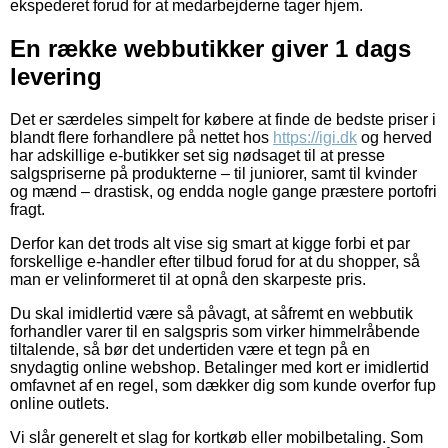
ekspederet forud for at medarbejderne tager hjem.
En række webbutikker giver 1 dags
levering
Det er særdeles simpelt for købere at finde de bedste priser i
blandt flere forhandlere på nettet hos
https://igi.dk
og herved
har adskillige e-butikker set sig nødsaget til at presse
salgspriserne på produkterne – til juniorer, samt til kvinder
og mænd – drastisk, og endda nogle gange præstere portofri
fragt.
Derfor kan det trods alt vise sig smart at kigge forbi et par
forskellige e-handler efter tilbud forud for at du shopper, så
man er velinformeret til at opnå den skarpeste pris.
Du skal imidlertid være så påvagt, at såfremt en webbutik
forhandler varer til en salgspris som virker himmelråbende
tiltalende, så bør det undertiden være et tegn på en
snydagtig online webshop. Betalinger med kort er imidlertid
omfavnet af en regel, som dækker dig som kunde overfor fup
online outlets.
Vi slår generelt et slag for kortkøb eller mobilbetaling. Som