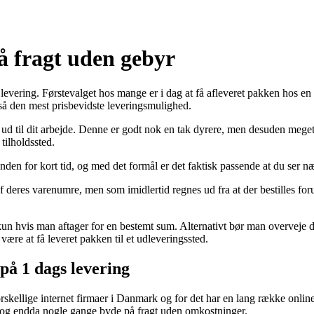
å fragt uden gebyr
vering. Førstevalget hos mange er i dag at få afleveret pakken hos en 
gså den mest prisbevidste leveringsmulighed.
r ud til dit arbejde. Denne er godt nok en tak dyrere, men desuden meget 
tilholdssted.
inden for kort tid, og med det formål er det faktisk passende at du ser 
 deres varenumre, men som imidlertid regnes ud fra at der bestilles forud 
kun hvis man aftager for en bestemt sum. Alternativt bør man overveje de
re at få leveret pakken til et udleveringssted.
på 1 dags levering
orskellige internet firmaer i Danmark og for det har en lang række onlin
nd, og endda nogle gange byde på fragt uden omkostninger.