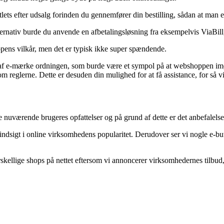
tlets efter udsalg forinden du gennemfører din bestilling, sådan at man er
ernativ burde du anvende en afbetalingsløsning fra eksempelvis ViaBill, n
pens vilkår, men det er typisk ikke super spændende.
af e-mærke ordningen, som burde være et sympol på at webshoppen imø
reglerne. Dette er desuden din mulighed for at få assistance, for så vi
lere nuværende brugeres opfattelser og på grund af dette er det anbefalel
få indsigt i online virksomhedens popularitet. Derudover ser vi nogle e-bu
skellige shops på nettet eftersom vi annoncerer virksomhedernes tilbud