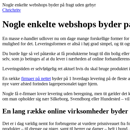
Nogle enkelte webshops byder på fragt uden gebyr
Chrichritv
Nogle enkelte webshops byder p
En masse e-handler udlover nu om dage mange forskellige former for le
mulighed for det. Leveringsformen er altså i høj grad simpel, og tit o
Du burde lige så vel påtænke at få produkterne bragt til din bolig elle
selv, som jo betinges af at du lever i nærheden af online forhandlerens 
Leveringstiden er selvfølgelig ret aktuel hvis du skal bruge produktet 
En række
firmaer på nettet
byder på 1 hverdags levering på de fleste af
nye varer afsted forinden lagerpersonalet tager hjem.
Nogle få e-firmaer lover levering uden beregning, men tit gælder det 
om man opholder sig nær Silkeborg, Svendborg eller Hundested – vil væ
En lang række online virksomheder byder 
Det er i dag vældig nemt for forbrugerne at vurdere prisniveauet fra f
produkter – til drenge og piger, samt til herrer og damer – helt i bu