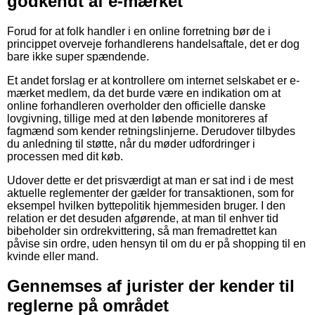
godkendt af e-mærket
Forud for at folk handler i en online forretning bør de i
princippet overveje forhandlerens handelsaftale, det er dog
bare ikke super spændende.
Et andet forslag er at kontrollere om internet selskabet er e-
mærket medlem, da det burde være en indikation om at
online forhandleren overholder den officielle danske
lovgivning, tillige med at den løbende monitoreres af
fagmænd som kender retningslinjerne. Derudover tilbydes
du anledning til støtte, når du møder udfordringer i
processen med dit køb.
Udover dette er det prisværdigt at man er sat ind i de mest
aktuelle reglementer der gælder for transaktionen, som for
eksempel hvilken byttepolitik hjemmesiden bruger. I den
relation er det desuden afgørende, at man til enhver tid
bibeholder sin ordrekvittering, så man fremadrettet kan
påvise sin ordre, uden hensyn til om du er på shopping til en
kvinde eller mand.
Gennemses af jurister der kender til
reglerne på området