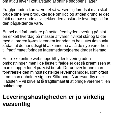
om at du lever i kort afstand af online shoppens lager.
Fragtperioden kan være ret så væsentlig forudsat man skal
bruge dine nye produkter lige om lidt, og af den grund er det
fuldt ud passende at vi tjekker den anslåede leveringstid for
den pågældende vare.
En hel del forhandlere på nettet frembyder levering på blot
en enkelt hverdag på masser af varer, hvilket står og falder
med at ordren køres igennem forinden et besluttet tidspunkt,
sådan at de har udsigt til at kunne nå at få de nye varer hen
til fragtfirmaet forinden lagermedarbejderne drager hjemad.
En række online webshops tilbyder levering uden
omkostninger, men i de fleste tilfælde er det så præmissen at
man shopper for et præcist beløb. Derudover kunne man
foretrække den mindst kostelige leveringsmodel, som oftest
– om man opholder sig nær Silkeborg, Nørresundby eller
Hadsten – vil blive at få fragtfirmaet til at bringe varerne til en
pakkeshop.
Leveringshastigheden er jo virkelig
væsentlig