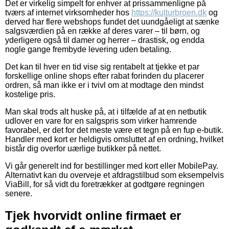
Det er virkelig simpelt for enhver at prissammenligne på
tværs af internet virksomheder hos
https://kulturbroen.dk
og
derved har flere webshops fundet det uundgåeligt at sænke
salgsværdien på en række af deres varer – til børn, og
yderligere også til damer og herrer – drastisk, og endda
nogle gange frembyde levering uden betaling.
Det kan til hver en tid vise sig rentabelt at tjekke et par
forskellige online shops efter rabat forinden du placerer
ordren, så man ikke er i tvivl om at modtage den mindst
kostelige pris.
Man skal trods alt huske på, at i tilfælde af at en netbutik
udlover en vare for en salgspris som virker hamrende
favorabel, er det for det meste være et tegn på en fup e-butik.
Handler med kort er heldigvis omsluttet af en ordning, hvilket
bistår dig overfor uærlige butikker på nettet.
Vi går generelt ind for bestillinger med kort eller MobilePay.
Alternativt kan du overveje et afdragstilbud som eksempelvis
ViaBill, for så vidt du foretrækker at godtgøre regningen
senere.
Tjek hvorvidt online firmaet er