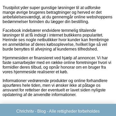
Trustpilot yder super gunstige løsninger til at udforske
mange øvrige brugeres betragtninger og herved er det
anbefalelsesværdigt, at du gennemgår online webshoppens
bedømmelser forinden du lægger din bestilling.
Facebook indebærer endvidere temmelig tiltalende
løsninger til at få indsigt i internet butikkens popularitet.
Herinde ses nogle netbutikker hvor kunder kan frembringe
en anmeldelse af deres købsoplevelse, hvilket lige så vel
burde benyttes til afvejning af kundernes tilfredshed.
Hjemmesiden er finansieret ved hjælp af annoncer. Vi har
faste samarbejder med en række online forretninger hvori vi
formidler deres tilbud, og opnår honorar om en bruger fra
vores hjemmeside realiserer et køb.
Informationer vedrørende produkter og online forhandlere
ajourføres hele tiden, men vi ønsker ikke at påtage os
ansvaret for rettelser der eventuelt er lavet siden nyligste
opdatering af de anvendte informationer.
Chrichritv -
Blog
- Alle rettigheder forbeholdes