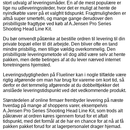
stort udvalg af leveringsmåder. En af de mest populære er
lige nu udleveringssteder, hvor det er muligt at hente de
nyindkøbte varer på et valgfrit tidspunkt. Fragtmuligheden er
altså super smertefri, og mange gange derudover den
prisbilligste fragttype ved køb af A.Jensen Pro Series
Shooting Head Line Kit.
Du bør omvendt påtænke at bestille ordren til levering til din
private bopæl eller til dit arbejde. Den bliver ofte en tand
mindre prisbillig, men tillige vældig overkommelig. Den
prisbilligste leveringsmetode vil dog altid være selv at hente
pakken, men dette betinges af at du lever nærved internet
forretningens hjemsted.
Leveringsdygtigheden på Flueliner kan i nogle tilfælde være
rigtig afgørende om man har brug for varerne om kort tid, så
derfor er det temmelig afgørende at du dobbelttjekker det
anslåede leveringstidspunkt ved det vedkommende produkt.
Størstedelen af online firmaer frembyder levering på næste
hverdag på mange af shoppens varer, eksempelvis
A.Jensen Pro Series Shooting Head Line Kit, som trods alt
påkræver at ordren køres igennem forud for et aftalt
tidspunkt, med det formål at de har en chance for at nå at få
pakken pakket forud for at lagerpersonalet drager hjemad.