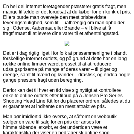
En hel del internet foretagender præsterer gratis fragt, men i
mange tilfælde er det forudsat at du køber for en konkret pris.
Ellers burde man overveje den mest prisbevidste
leveringsmulighed, som tit – uafhængig om man opholder
sig i Odense, Aabenraa eller Brande – vil blive at få
fragtfirmaet til at levere dine varer til et afhentningssted.
Det er i dag rigtig ligetil for folk at prissammenligne i blandt
forskellige internet outlets, og på grund af dette har en lang
række online firmaer været presset til at at reducere
udsalgspriserne på mange af deres varer – til piger og
drenge, samt til mænd og kvinder – drastisk, og endda nogle
gange præstere fragt uden beregning.
Derfor kan det til hver en tid vise sig nyttigt at kontrollere
enkelte online outlets efter tilbud på A.Jensen Pro Series
Shooting Head Line Kit før du placerer ordren, således at du
er garanteret at indhente den mest attraktive pris.
Man bør imidlertid ikke overse, at såfremt en webbutik
sælger en vare til salg for en pris der anses for
himmelråbende letkøbt, er det undertiden være et
karakteristika der viser en bedragerisk online shop.