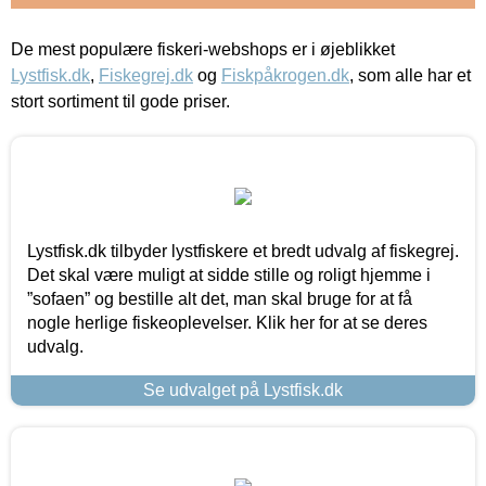
De mest populære fiskeri-webshops er i øjeblikket
Lystfisk.dk
,
Fiskegrej.dk
og
Fiskpåkrogen.dk
, som alle har et
stort sortiment til gode priser.
Lystfisk.dk tilbyder lystfiskere et bredt udvalg af fiskegrej.
Det skal være muligt at sidde stille og roligt hjemme i
”sofaen” og bestille alt det, man skal bruge for at få
nogle herlige fiskeoplevelser. Klik her for at se deres
udvalg.
Se udvalget på Lystfisk.dk