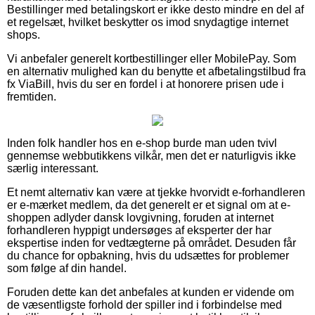
Bestillinger med betalingskort er ikke desto mindre en del af
et regelsæt, hvilket beskytter os imod snydagtige internet
shops.
Vi anbefaler generelt kortbestillinger eller MobilePay. Som
en alternativ mulighed kan du benytte et afbetalingstilbud fra
fx ViaBill, hvis du ser en fordel i at honorere prisen ude i
fremtiden.
Inden folk handler hos en e-shop burde man uden tvivl
gennemse webbutikkens vilkår, men det er naturligvis ikke
særlig interessant.
Et nemt alternativ kan være at tjekke hvorvidt e-forhandleren
er e-mærket medlem, da det generelt er et signal om at e-
shoppen adlyder dansk lovgivning, foruden at internet
forhandleren hyppigt undersøges af eksperter der har
ekspertise inden for vedtægterne på området. Desuden får
du chance for opbakning, hvis du udsættes for problemer
som følge af din handel.
Foruden dette kan det anbefales at kunden er vidende om
de væsentligste forhold der spiller ind i forbindelse med