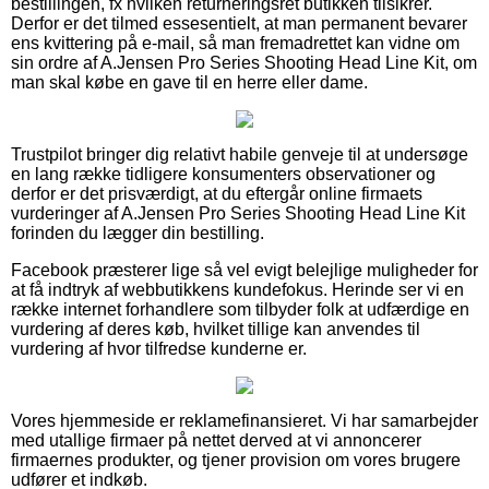
bestillingen, fx hvilken returneringsret butikken tilsikrer.
Derfor er det tilmed essesentielt, at man permanent bevarer
ens kvittering på e-mail, så man fremadrettet kan vidne om
sin ordre af A.Jensen Pro Series Shooting Head Line Kit, om
man skal købe en gave til en herre eller dame.
Trustpilot bringer dig relativt habile genveje til at undersøge
en lang række tidligere konsumenters observationer og
derfor er det prisværdigt, at du eftergår online firmaets
vurderinger af A.Jensen Pro Series Shooting Head Line Kit
forinden du lægger din bestilling.
Facebook præsterer lige så vel evigt belejlige muligheder for
at få indtryk af webbutikkens kundefokus. Herinde ser vi en
række internet forhandlere som tilbyder folk at udfærdige en
vurdering af deres køb, hvilket tillige kan anvendes til
vurdering af hvor tilfredse kunderne er.
Vores hjemmeside er reklamefinansieret. Vi har samarbejder
med utallige firmaer på nettet derved at vi annoncerer
firmaernes produkter, og tjener provision om vores brugere
udfører et indkøb.