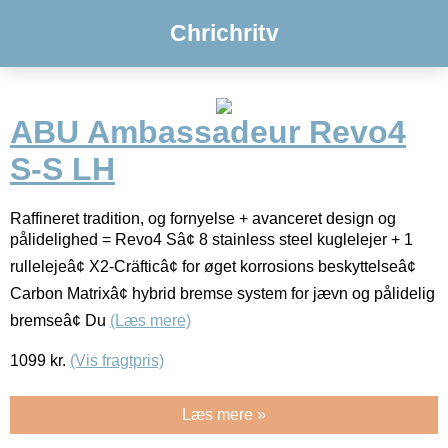
Chrichritv
ABU Ambassadeur Revo4
S-S LH
Raffineret tradition, og fornyelse + avanceret design og
pålidelighed = Revo4 Sâ¢ 8 stainless steel kuglelejer + 1
rullelejeâ¢ X2-Cräfticâ¢ for øget korrosions beskyttelseâ¢
Carbon Matrixâ¢ hybrid bremse system for jævn og pålidelig
bremseâ¢ Du
(Læs mere)
1099
kr.
(Vis fragtpris)
Læs mere »