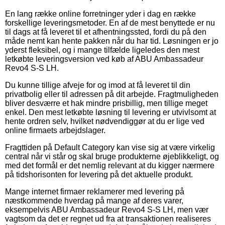
En lang række online forretninger yder i dag en række
forskellige leveringsmetoder. En af de mest benyttede er nu
til dags at få leveret til et afhentningssted, fordi du på den
måde nemt kan hente pakken når du har tid. Løsningen er jo
yderst fleksibel, og i mange tilfælde ligeledes den mest
letkøbte leveringsversion ved køb af ABU Ambassadeur
Revo4 S-S LH.
Du kunne tillige afveje for og imod at få leveret til din
privatbolig eller til adressen på dit arbejde. Fragtmuligheden
bliver desværre et hak mindre prisbillig, men tillige meget
enkel. Den mest letkøbte løsning til levering er utvivlsomt at
hente ordren selv, hvilket nødvendiggør at du er lige ved
online firmaets arbejdslager.
Fragttiden på Default Category kan vise sig at være virkelig
central når vi står og skal bruge produkterne øjeblikkeligt, og
med det formål er det nemlig relevant at du kigger nærmere
på tidshorisonten for levering på det aktuelle produkt.
Mange internet firmaer reklamerer med levering på
næstkommende hverdag på mange af deres varer,
eksempelvis ABU Ambassadeur Revo4 S-S LH, men vær
vagtsom da det er regnet ud fra at transaktionen realiseres