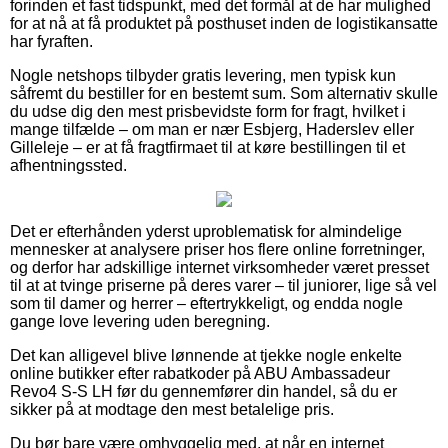
forinden et fast tidspunkt, med det formål at de har mulighed
for at nå at få produktet på posthuset inden de logistikansatte
har fyraften.
Nogle netshops tilbyder gratis levering, men typisk kun
såfremt du bestiller for en bestemt sum. Som alternativ skulle
du udse dig den mest prisbevidste form for fragt, hvilket i
mange tilfælde – om man er nær Esbjerg, Haderslev eller
Gilleleje – er at få fragtfirmaet til at køre bestillingen til et
afhentningssted.
Det er efterhånden yderst uproblematisk for almindelige
mennesker at analysere priser hos flere online forretninger,
og derfor har adskillige internet virksomheder været presset
til at at tvinge priserne på deres varer – til juniorer, lige så vel
som til damer og herrer – eftertrykkeligt, og endda nogle
gange love levering uden beregning.
Det kan alligevel blive lønnende at tjekke nogle enkelte
online butikker efter rabatkoder på ABU Ambassadeur
Revo4 S-S LH før du gennemfører din handel, så du er
sikker på at modtage den mest betalelige pris.
Du bør bare være omhyggelig med, at når en internet