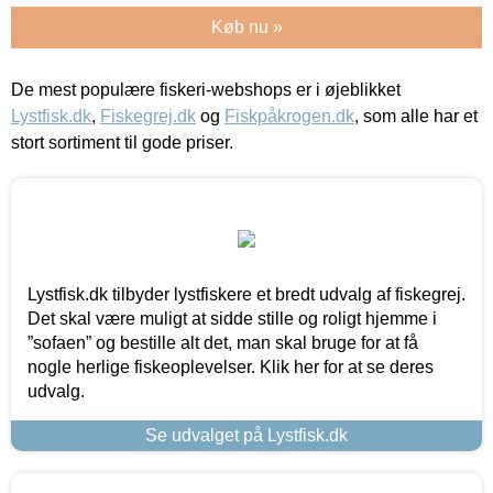
Køb nu »
De mest populære fiskeri-webshops er i øjeblikket
Lystfisk.dk
,
Fiskegrej.dk
og
Fiskpåkrogen.dk
, som alle har et
stort sortiment til gode priser.
Lystfisk.dk tilbyder lystfiskere et bredt udvalg af fiskegrej.
Det skal være muligt at sidde stille og roligt hjemme i
”sofaen” og bestille alt det, man skal bruge for at få
nogle herlige fiskeoplevelser. Klik her for at se deres
udvalg.
Se udvalget på Lystfisk.dk