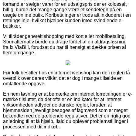
forhandler sælger varer for en udsalgspris der er kolossalt
billig, burde det mange gange være et kendetegn på en
uægte online butik. Kortbetalinger er trods alt inkluderet i en
retningslinje, hvilket hjælper kunden imod svindlende e-
butikker.
Vi tilråder generelt shopping med kort eller mobilbetaling.
Som alternativ burde du drage fordel af en afdragsløsning
fra fx ViaBill, forudsat du har til hensigt at dække prisen af
flere omgange.
Før folk bestiller hos en internet webshop kan de i reglen få
overblik over deres vilkår, det er dog i mange tilfælde en
omfattende opgave.
En nem løsning er at bemærke om internet forretningen er e-
mærke tilsluttet, da det ofte er en indikator for at internet
virksomheden adlyder de danske regler, foruden at
hjemmesiden jævnligt besøges af fagmænd som er meget
bekendte med de gældende regulativer. Det er en rigtig god
anledning til at få hjælp, ifald du oplever problemstillinger i
processen med dit indkøb.