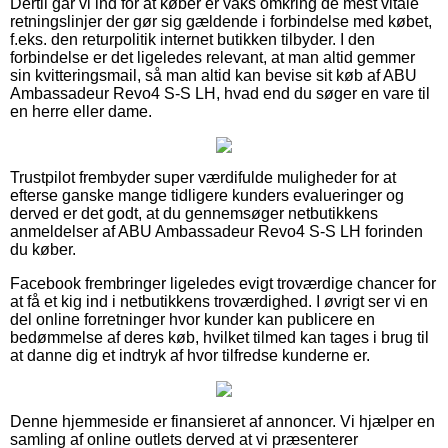
Dertil går vi ind for at køber er vaks omkring de mest vitale
retningslinjer der gør sig gældende i forbindelse med købet,
f.eks. den returpolitik internet butikken tilbyder. I den
forbindelse er det ligeledes relevant, at man altid gemmer
sin kvitteringsmail, så man altid kan bevise sit køb af ABU
Ambassadeur Revo4 S-S LH, hvad end du søger en vare til
en herre eller dame.
Trustpilot frembyder super værdifulde muligheder for at
efterse ganske mange tidligere kunders evalueringer og
derved er det godt, at du gennemsøger netbutikkens
anmeldelser af ABU Ambassadeur Revo4 S-S LH forinden
du køber.
Facebook frembringer ligeledes evigt troværdige chancer for
at få et kig ind i netbutikkens troværdighed. I øvrigt ser vi en
del online forretninger hvor kunder kan publicere en
bedømmelse af deres køb, hvilket tilmed kan tages i brug til
at danne dig et indtryk af hvor tilfredse kunderne er.
Denne hjemmeside er finansieret af annoncer. Vi hjælper en
samling af online outlets derved at vi præsenterer