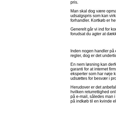
pris.
Man skal dog være opmærk
udsalgspris som kan virke
forhandler. Kortkøb er he
Generelt går vi ind for ko
forudsat du agter at dæk
Inden nogen handler på e
regler, dog er det underti
En nem løsning kan derfo
garanti for at internet fi
eksperter som har nøje ke
udsættes for besvær i pr
Herudover er det anbefal
hvilken returrettighed onl
på e-mail, således man 
på indkøb til en kvinde e