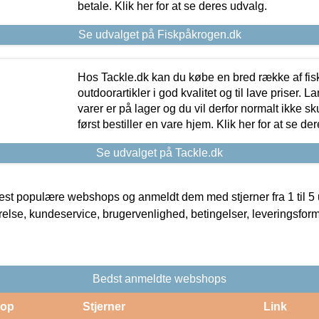
betale. Klik her for at se deres udvalg.
Se udvalget på Fiskpåkrogen.dk
Hos Tackle.dk kan du købe en bred række af fis
outdoorartikler i god kvalitet og til lave priser. L
varer er på lager og du vil derfor normalt ikke sk
først bestiller en vare hjem. Klik her for at se de
Se udvalget på Tackle.dk
t populære webshops og anmeldt dem med stjerner fra 1 til 5 ud
rrelse, kundeservice, brugervenlighed, betingelser, leveringsfor
Bedst anmeldte webshops
op
Stjerner
Link