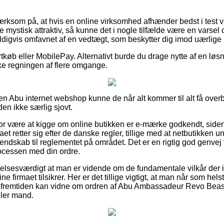
som på, at hvis en online virksomhed afhænder bedst i test vare
 mystisk attraktiv, så kunne det i nogle tilfælde være en varsel
ldigvis omfavnet af en vedtægt, som beskytter dig imod uærlige i
rtkøb eller MobilePay. Alternativt burde du drage nytte af en løsni
ke regningen af flere omgange.
n Abu internet webshop kunne de når alt kommer til alt få overb
den ikke særlig sjovt.
r være at kigge om online butikken er e-mærke godkendt, siden
rmaet retter sig efter de danske regler, tillige med at netbutikken 
ndskab til reglementet på området. Det er en rigtig god genvej ti
ocessen med din ordre.
elsesværdigt at man er vidende om de fundamentale vilkår der in
ine firmaet tilsikrer. Her er det tillige vigtigt, at man når som hel
i fremtiden kan vidne om ordren af Abu Ambassadeur Revo Beas
ller mand.