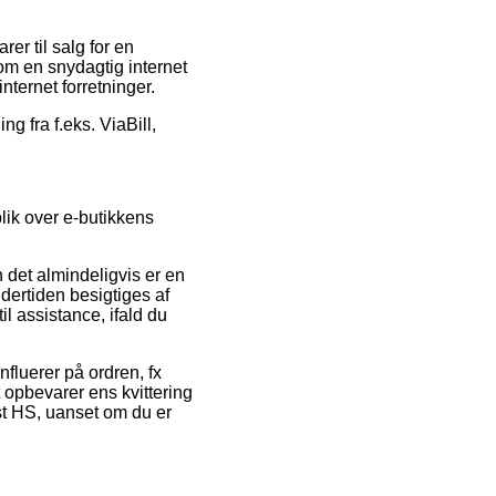
r til salg for en
 om en snydagtig internet
nternet forretninger.
ng fra f.eks. ViaBill,
lik over e-butikkens
 det almindeligvis er en
undertiden besigtiges af
l assistance, ifald du
fluerer på ordren, fx
st opbevarer ens kvittering
t HS, uanset om du er