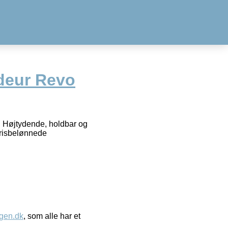
eur Revo
. Højtydende, holdbar og
 prisbelønnede
gen.dk
, som alle har et