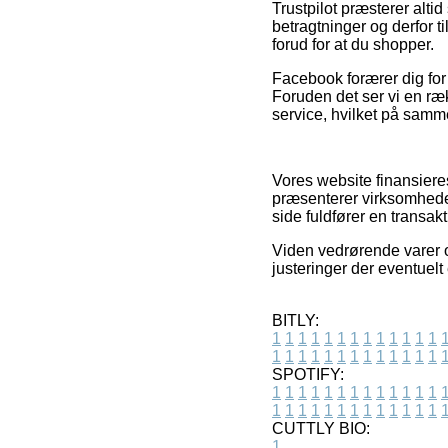
Trustpilot præsterer alt
betragtninger og derfor 
forud for at du shopper.
Facebook forærer dig for 
Foruden det ser vi en ræ
service, hvilket på samm
Vores website finansieres
præsenterer virksomheder
side fuldfører en transakt
Viden vedrørende varer og
justeringer der eventuelt
BITLY:
1
1
1
1
1
1
1
1
1
1
1
1
1
1
1
1
1
1
1
1
1
1
1
1
1
1
SPOTIFY:
1
1
1
1
1
1
1
1
1
1
1
1
1
1
1
1
1
1
1
1
1
1
1
1
1
1
CUTTLY BIO:
1