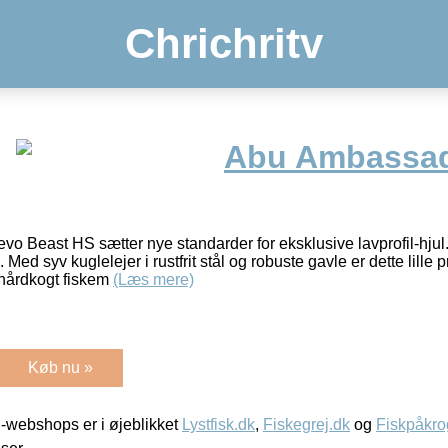
Chrichritv
Abu Ambassad
 Beast HS sætter nye standarder for eksklusive lavprofil-hjul
Med syv kuglelejer i rustfrit stål og robuste gavle er dette lille
hårdkogt fiskem
(Læs mere)
Køb nu »
-webshops er i øjeblikket
Lystfisk.dk
,
Fiskegrej.dk
og
Fiskpåkro