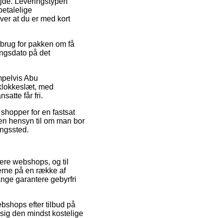
bejde. Leveringstypen
betalelige
ver at du er med kort
 brug for pakken om få
ingsdato på det
mpelvis Abu
klokkeslæt, med
satte får fri.
 shopper for en fastsat
den hensyn til om man bor
ingssted.
flere webshops, og til
erne på en række af
ange garantere gebyrfri
ebshops efter tilbud på
sig den mindst kostelige