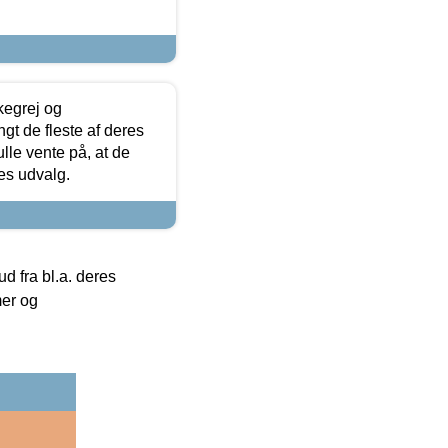
kegrej og
angt de fleste af deres
ulle vente på, at de
res udvalg.
 fra bl.a. deres
mer og