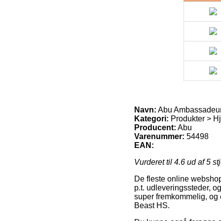
Navn:
Abu Ambassadeur
Kategori:
Produkter > Hju
Producent:
Abu
Varenummer:
54498
EAN:
Vurderet til
4.6
ud af 5 st
De fleste online webshop
p.t. udleveringssteder, og
super fremkommelig, og 
Beast HS.