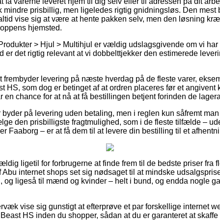
få varerne leveret hjem til dig selv eller til adressen på dit ar
k mindre prisbillig, men ligeledes rigtig gnidningsløs. Den mest 
altid vise sig at være at hente pakken selv, men den løsning kræ
shoppens hjemsted.
Produkter > Hjul > Multihjul er vældig udslagsgivende om vi har
 er det rigtig relevant at vi dobbelttjekker den estimerede lever
 frembyder levering på næste hverdag på de fleste varer, ekse
HS, som dog er betinget af at ordren placeres før et angivent 
 en chance for at nå at få bestillingen betjent forinden de lageran
ker byder på levering uden betaling, men i reglen kun såfremt man
ge den prisbilligste fragtmulighed, som i de fleste tilfælde – u
r Faaborg – er at få dem til at levere din bestilling til et afhentn
ældig ligetil for forbrugerne at finde frem til de bedste priser fra 
Abu internet shops set sig nødsaget til at mindske udsalgspris
n, og ligeså til mænd og kvinder – helt i bund, og endda nogle g
væk vise sig gunstigt at efterprøve et par forskellige internet w
ast HS inden du shopper, sådan at du er garanteret at skaffe 