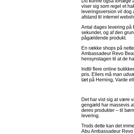
Du kunne også forsøge at 
viser sig som regel et ha
leveringsversion vil dog 
afstand til internet web
Antal dages levering på 
sekunder, og af den grund
pågældende produkt.
En række shops på nettet
Ambassadeur Revo Beast 
hensynstagen til at de har
Indtil flere online butik
pris. Ellers må man udvæl
tæt på Herning, Varde elle
Det har vist sig at være v
gengæld har massevis af 
deres produkter – til bør
levering.
Trods dette kan det immer
Abu Ambassadeur Revo Be