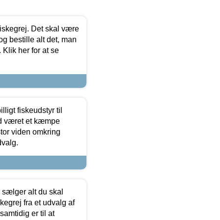
 fiskegrej. Det skal være
og bestille alt det, man
 Klik her for at se
ligt fiskeudstyr til
tid været et kæmpe
stor viden omkring
dvalg.
sælger alt du skal
skegrej fra et udvalg af
samtidig er til at