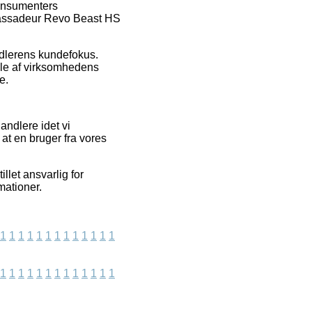
konsumenters
mbassadeur Revo Beast HS
andlerens kundefokus.
ale af virksomhedens
e.
andlere idet vi
at en bruger fra vores
llet ansvarlig for
mationer.
1
1
1
1
1
1
1
1
1
1
1
1
1
1
1
1
1
1
1
1
1
1
1
1
1
1