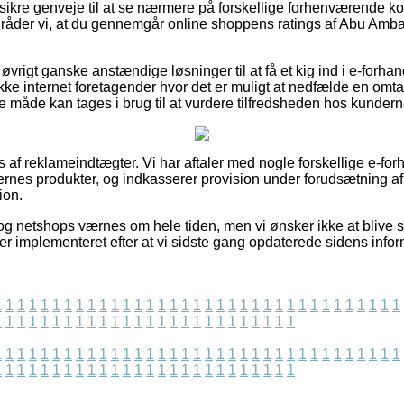
id sikre genveje til at se nærmere på forskellige forhenværende 
tilråder vi, at du gennemgår online shoppens ratings af Abu A
øvrigt ganske anstændige løsninger til at få et kig ind i e-forh
kke internet foretagender hvor det er muligt at nedfælde en omt
e måde kan tages i brug til at vurdere tilfredsheden hos kundern
 af reklameindtægter. Vi har aftaler med nogle forskellige e-forh
nes produkter, og indkasserer provision under forudsætning af 
ion.
 netshops værnes om hele tiden, men vi ønsker ikke at blive sti
 er implementeret efter at vi sidste gang opdaterede sidens infor
1
1
1
1
1
1
1
1
1
1
1
1
1
1
1
1
1
1
1
1
1
1
1
1
1
1
1
1
1
1
1
1
1
1
1
1
1
1
1
1
1
1
1
1
1
1
1
1
1
1
1
1
1
1
1
1
1
1
1
1
1
1
1
1
1
1
1
1
1
1
1
1
1
1
1
1
1
1
1
1
1
1
1
1
1
1
1
1
1
1
1
1
1
1
1
1
1
1
1
1
1
1
1
1
1
1
1
1
1
1
1
1
1
1
1
1
1
1
1
1
1
1