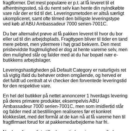
fragtformer. Det mest populære er p.t. at få leveret til et
afhentningssted, så du nemt selv kan hente din nyindkøbte
vare når der er tid til det. Leveringsmetoden er altså særligt
ukompliceret, samt ofte tilmed den billigste leveringstype
ved køb af ABU Ambassadeur 7000 serien-7001C.
Du bør alternativt prøve at få pakken leveret til hvor du bor
eller ud til din arbejdsplads. Fragttypen bliver til tider en tand
mere pebret, men ydermere i høj grad bekvem. Den mest
prisbevidste fragtmulighed er dog at hente varerne selv, men
den mulighed står og falder med at du har bopæl nær e-
butikkens arbejdslager.
Leveringshastigheden på Default Category er naturligvis ret
så vigtig ifald du behøver ordren omgående, og herved er
det fuldt ud centralt at vi checker den forventede leveringstid
for den respektive vare.
En hel del butikker på nettet annoncerer 1 hverdags levering
på deres primære produkter, eksempelvis ABU
Ambassadeur 7000 serien-7001C, men som imidlertid står
og falder med at bestillingen realiseres før et konkret
klokkeslæt, med det formål at de kan nå at få varerne hen til
fragtfirmaet forud for at pakkemedarbejderne har fri.