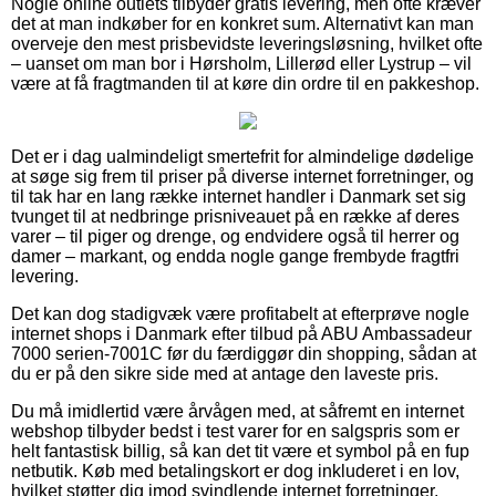
Nogle online outlets tilbyder gratis levering, men ofte kræver
det at man indkøber for en konkret sum. Alternativt kan man
overveje den mest prisbevidste leveringsløsning, hvilket ofte
– uanset om man bor i Hørsholm, Lillerød eller Lystrup – vil
være at få fragtmanden til at køre din ordre til en pakkeshop.
Det er i dag ualmindeligt smertefrit for almindelige dødelige
at søge sig frem til priser på diverse internet forretninger, og
til tak har en lang række internet handler i Danmark set sig
tvunget til at nedbringe prisniveauet på en række af deres
varer – til piger og drenge, og endvidere også til herrer og
damer – markant, og endda nogle gange frembyde fragtfri
levering.
Det kan dog stadigvæk være profitabelt at efterprøve nogle
internet shops i Danmark efter tilbud på ABU Ambassadeur
7000 serien-7001C før du færdiggør din shopping, sådan at
du er på den sikre side med at antage den laveste pris.
Du må imidlertid være årvågen med, at såfremt en internet
webshop tilbyder bedst i test varer for en salgspris som er
helt fantastisk billig, så kan det tit være et symbol på en fup
netbutik. Køb med betalingskort er dog inkluderet i en lov,
hvilket støtter dig imod svindlende internet forretninger.