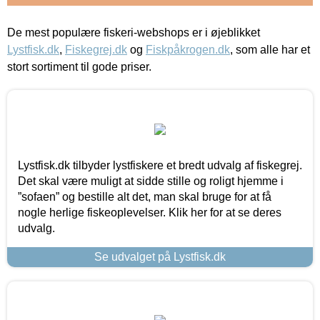
De mest populære fiskeri-webshops er i øjeblikket
Lystfisk.dk
,
Fiskegrej.dk
og
Fiskpåkrogen.dk
, som alle har et
stort sortiment til gode priser.
Lystfisk.dk tilbyder lystfiskere et bredt udvalg af fiskegrej.
Det skal være muligt at sidde stille og roligt hjemme i
”sofaen” og bestille alt det, man skal bruge for at få
nogle herlige fiskeoplevelser. Klik her for at se deres
udvalg.
Se udvalget på Lystfisk.dk