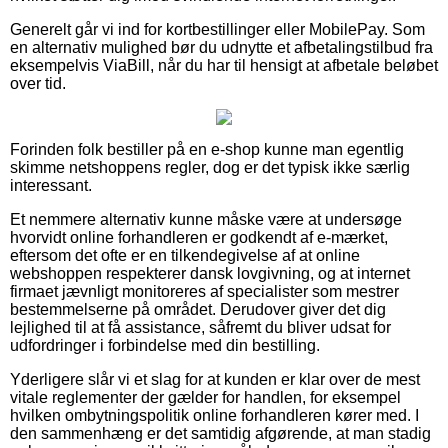
Generelt går vi ind for kortbestillinger eller MobilePay. Som
en alternativ mulighed bør du udnytte et afbetalingstilbud fra
eksempelvis ViaBill, når du har til hensigt at afbetale beløbet
over tid.
Forinden folk bestiller på en e-shop kunne man egentlig
skimme netshoppens regler, dog er det typisk ikke særlig
interessant.
Et nemmere alternativ kunne måske være at undersøge
hvorvidt online forhandleren er godkendt af e-mærket,
eftersom det ofte er en tilkendegivelse af at online
webshoppen respekterer dansk lovgivning, og at internet
firmaet jævnligt monitoreres af specialister som mestrer
bestemmelserne på området. Derudover giver det dig
lejlighed til at få assistance, såfremt du bliver udsat for
udfordringer i forbindelse med din bestilling.
Yderligere slår vi et slag for at kunden er klar over de mest
vitale reglementer der gælder for handlen, for eksempel
hvilken ombytningspolitik online forhandleren kører med. I
den sammenhæng er det samtidig afgørende, at man stadig