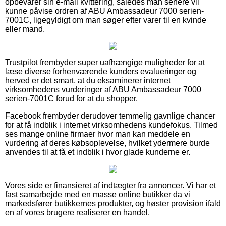
opbevarer sin e-mail kvittering, således man senere vil
kunne påvise ordren af ABU Ambassadeur 7000 serien-
7001C, ligegyldigt om man søger efter varer til en kvinde
eller mand.
Trustpilot frembyder super uafhængige muligheder for at
læse diverse forhenværende kunders evalueringer og
herved er det smart, at du eksaminerer internet
virksomhedens vurderinger af ABU Ambassadeur 7000
serien-7001C forud for at du shopper.
Facebook frembyder derudover temmelig gavnlige chancer
for at få indblik i internet virksomhedens kundefokus. Tilmed
ses mange online firmaer hvor man kan meddele en
vurdering af deres købsoplevelse, hvilket ydermere burde
anvendes til at få et indblik i hvor glade kunderne er.
Vores side er finansieret af indtægter fra annoncer. Vi har et
fast samarbejde med en masse online butikker da vi
markedsfører butikkernes produkter, og høster provision ifald
en af vores brugere realiserer en handel.