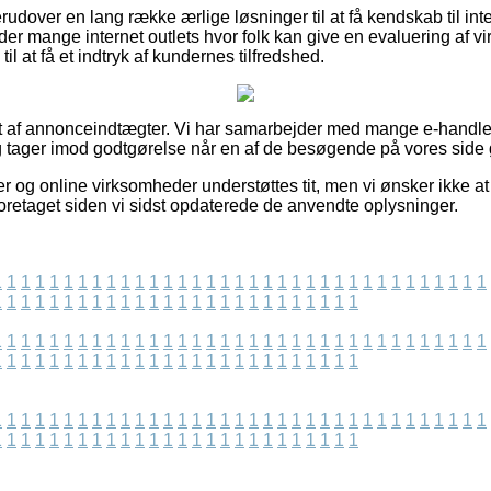
udover en lang række ærlige løsninger til at få kendskab til int
 der mange internet outlets hvor folk kan give en evaluering af 
til at få et indtryk af kundernes tilfredshed.
et af annonceindtægter. Vi har samarbejder med mange e-handle
g tager imod godtgørelse når en af de besøgende på vores side
 og online virksomheder understøttes tit, men vi ønsker ikke at bl
 foretaget siden vi sidst opdaterede de anvendte oplysninger.
1
1
1
1
1
1
1
1
1
1
1
1
1
1
1
1
1
1
1
1
1
1
1
1
1
1
1
1
1
1
1
1
1
1
1
1
1
1
1
1
1
1
1
1
1
1
1
1
1
1
1
1
1
1
1
1
1
1
1
1
1
1
1
1
1
1
1
1
1
1
1
1
1
1
1
1
1
1
1
1
1
1
1
1
1
1
1
1
1
1
1
1
1
1
1
1
1
1
1
1
1
1
1
1
1
1
1
1
1
1
1
1
1
1
1
1
1
1
1
1
1
1
1
1
1
1
1
1
1
1
1
1
1
1
1
1
1
1
1
1
1
1
1
1
1
1
1
1
1
1
1
1
1
1
1
1
1
1
1
1
1
1
1
1
1
1
1
1
1
1
1
1
1
1
1
1
1
1
1
1
1
1
1