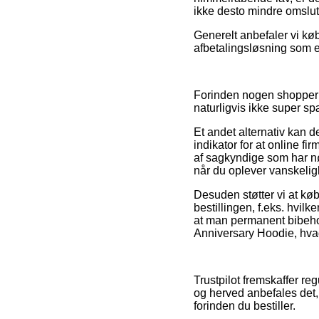
ikke desto mindre omslutt
Generelt anbefaler vi kø
afbetalingsløsning som e
Forinden nogen shopper i
naturligvis ikke super 
Et andet alternativ kan d
indikator for at online fi
af sagkyndige som har nø
når du oplever vanskelig
Desuden støtter vi at kø
bestillingen, f.eks. hvil
at man permanent bibeho
Anniversary Hoodie, hvad
Trustpilot fremskaffer re
og herved anbefales det
forinden du bestiller.