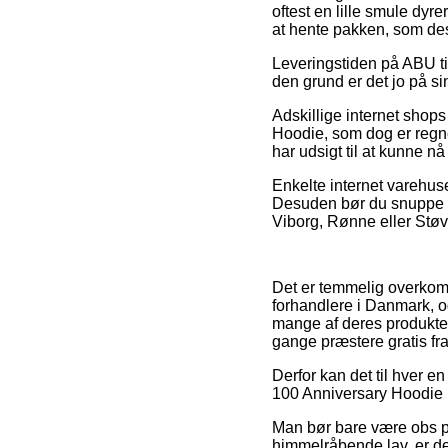
oftest en lille smule dyr
at hente pakken, som des
Leveringstiden på ABU til
den grund er det jo på si
Adskillige internet shop
Hoodie, som dog er regnet
har udsigt til at kunne nå
Enkelte internet varehuse
Desuden bør du snuppe de
Viborg, Rønne eller Støvri
Det er temmelig overkomme
forhandlere i Danmark, og
mange af deres produkter
gange præstere gratis fra
Derfor kan det til hver e
100 Anniversary Hoodie in
Man bør bare være obs på
himmelråbende lav, er det