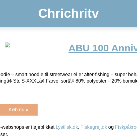
Chrichritv
ABU 100 Anniv
ie – smart hoodie til streetwear eller after-fishing – super beh
ingâ¢ Str. S-XXXLâ¢ Farve: sortâ¢ 80% polyester – 20% bomu
Køb nu »
-webshops er i øjeblikket
Lystfisk.dk
,
Fiskegrej.dk
og
Fiskpåkro
iser.