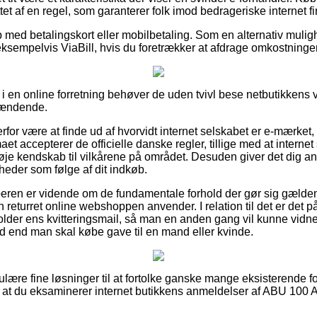
et af en regel, som garanterer folk imod bedrageriske internet fi
b med betalingskort eller mobilbetaling. Som en alternativ muli
ksempelvis ViaBill, hvis du foretrækker at afdrage omkostninge
 en online forretning behøver de uden tvivl bese netbutikkens vi
spændende.
erfor være at finde ud af hvorvidt internet selskabet er e-mærket
rmaet accepterer de officielle danske regler, tillige med at interne
je kendskab til vilkårene på området. Desuden giver det dig anl
heder som følge af dit indkøb.
beren er vidende om de fundamentale forhold der gør sig gælde
ken returret online webshoppen anvender. I relation til det er de
lder ens kvitteringsmail, så man en anden gang vil kunne vid
 end man skal købe gave til en mand eller kvinde.
gulære fine løsninger til at fortolke ganske mange eksisterende 
, at du eksaminerer internet butikkens anmeldelser af ABU 100 