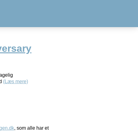
ersary
agelig
ld
(Læs mere)
gen.dk
, som alle har et