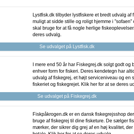
Lystfisk.dk tilbyder lystfiskere et bredt udvalg af
muligt at sidde stille og roligt hjemme i ”sofaen” 
skal bruge for at få nogle herlige fiskeoplevelser.
deres udvalg.
Se udvalget på Lystfisk.dk
I mere end 50 år har Fiskegrej.dk solgt godt og bil
enhver form for fiskeri. Deres kendetegn har al
udvalg af fiskegrej, et højt serviceniveau og en 
fiskeriet og fiskegrejet. Klik her for at se deres u
Se udvalget på Fiskegrej.dk
Fiskpåkrogen.dk er en dansk fiskegrejsshop der 
bruge af fiskegrej til dine fisketure. De sælger fi
mærker, der sikrer dig grej af en høj kvalitet, der 
betale. Klik her for at se deres udvalg.