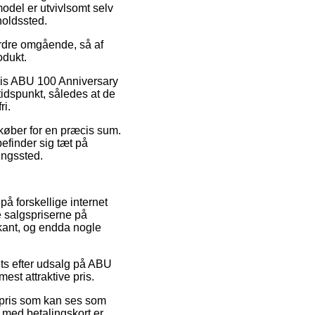
model er utvivlsomt selv
holdssted.
 ordre omgående, så af
odukt.
lvis ABU 100 Anniversary
tidspunkt, således at de
ri.
u køber for en præcis sum.
efinder sig tæt på
ringssted.
på forskellige internet
e salgspriserne på
rkant, og endda nogle
ets efter udsalg på ABU
est attraktive pris.
gspris som kan ses som
b med betalingskort er