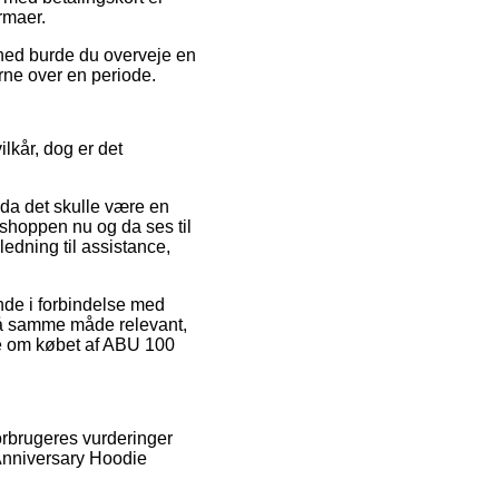
rmaer.
ghed burde du overveje en
rne over en periode.
lkår, dog er det
, da det skulle være en
t shoppen nu og da ses til
edning til assistance,
nde i forbindelse med
t på samme måde relevant,
ne om købet af ABU 100
forbrugeres vurderinger
Anniversary Hoodie