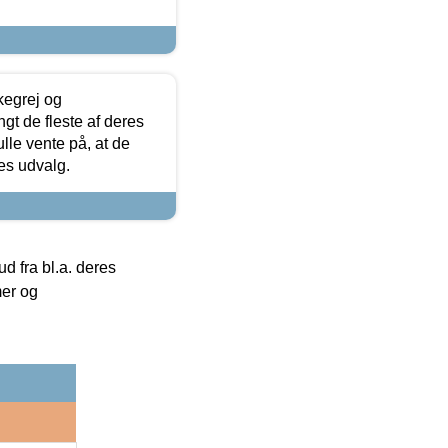
kegrej og
angt de fleste af deres
ulle vente på, at de
res udvalg.
 fra bl.a. deres
mer og