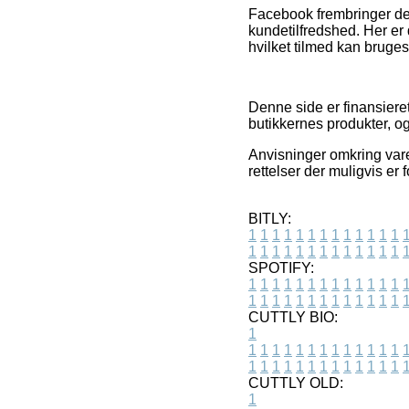
Facebook frembringer der
kundetilfredshed. Her er
hvilket tilmed kan bruges 
Denne side er finansier
butikkernes produkter, o
Anvisninger omkring varer
rettelser der muligvis er
BITLY:
1
1
1
1
1
1
1
1
1
1
1
1
1
1
1
1
1
1
1
1
1
1
1
1
1
1
SPOTIFY:
1
1
1
1
1
1
1
1
1
1
1
1
1
1
1
1
1
1
1
1
1
1
1
1
1
1
CUTTLY BIO:
1
1
1
1
1
1
1
1
1
1
1
1
1
1
1
1
1
1
1
1
1
1
1
1
1
1
1
CUTTLY OLD:
1