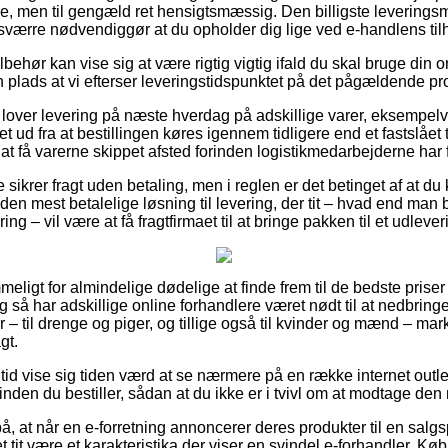
ere, men til gengæld ret hensigtsmæssig. Den billigste leverings
værre nødvendiggør at du opholder dig lige ved e-handlens til
behør kan vise sig at være rigtig vigtig ifald du skal bruge din
n plads at vi efterser leveringstidspunktet på det pågældende pr
s lover levering på næste hverdag på adskillige varer, eksempe
 ud fra at bestillingen køres igennem tidligere end et fastslået 
 at få varerne skippet afsted forinden logistikmedarbejderne har f
 sikrer fragt uden betaling, men i reglen er det betinget af at d
n mest betalelige løsning til levering, der tit – hvad end man b
ng – vil være at få fragtfirmaet til at bringe pakken til et udleve
ligt for almindelige dødelige at finde frem til de bedste priser 
 så har adskillige online forhandlere været nødt til at nedbring
 – til drenge og piger, og tillige også til kvinder og mænd – ma
gt.
n tid vise sig tiden værd at se nærmere på en række internet outl
den du bestiller, sådan at du ikke er i tvivl om at modtage den m
, at når en e-forretning annoncerer deres produkter til en sal
 tit være et karakteristika der viser en svindel e-forhandler. Kø