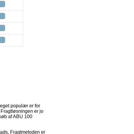
meget populær er for
 Fragtløsningen er jo
d køb af ABU 100
splads. Fragtmetoden er