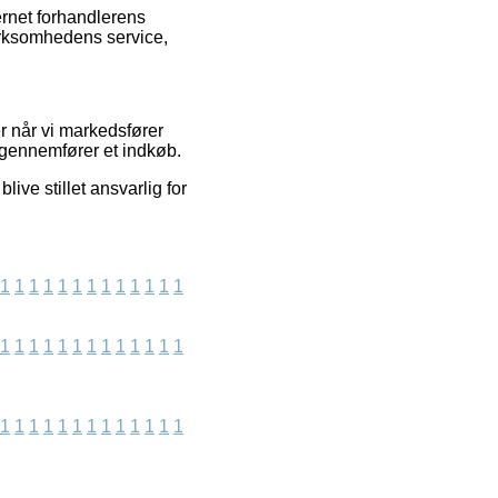
ernet forhandlerens
virksomhedens service,
r når vi markedsfører
 gennemfører et indkøb.
ive stillet ansvarlig for
1
1
1
1
1
1
1
1
1
1
1
1
1
1
1
1
1
1
1
1
1
1
1
1
1
1
1
1
1
1
1
1
1
1
1
1
1
1
1