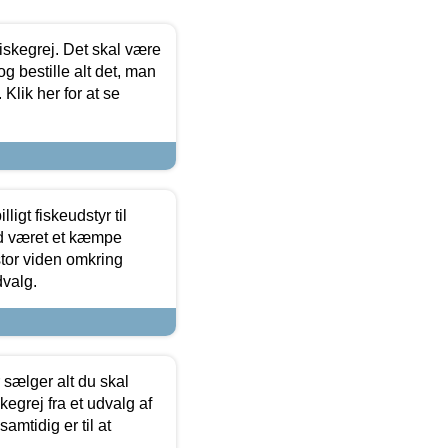
 fiskegrej. Det skal være
og bestille alt det, man
 Klik her for at se
ligt fiskeudstyr til
tid været et kæmpe
stor viden omkring
dvalg.
sælger alt du skal
skegrej fra et udvalg af
samtidig er til at