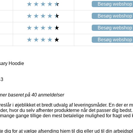
Besøg webshop
Besøg webshop
Besøg webshop
Besøg webshop
ary Hoodie
43
rner baseret på
40
anmeldelser
eslår i øjeblikket et bredt udvalg af leveringsmåder. En der er 
der, hvor du selv afhenter produkterne når det passer dig bedst.
 mange gange tillige den mest betalelige mulighed for fragt ve
te dig for at vælge afsending hjem til dig eller ud til din arbejd