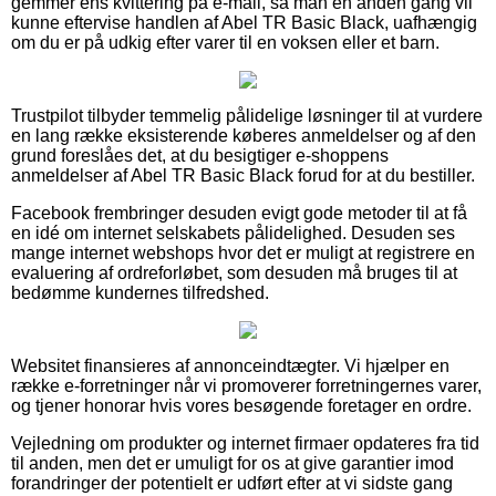
gemmer ens kvittering på e-mail, så man en anden gang vil
kunne eftervise handlen af Abel TR Basic Black, uafhængig
om du er på udkig efter varer til en voksen eller et barn.
Trustpilot tilbyder temmelig pålidelige løsninger til at vurdere
en lang række eksisterende køberes anmeldelser og af den
grund foreslåes det, at du besigtiger e-shoppens
anmeldelser af Abel TR Basic Black forud for at du bestiller.
Facebook frembringer desuden evigt gode metoder til at få
en idé om internet selskabets pålidelighed. Desuden ses
mange internet webshops hvor det er muligt at registrere en
evaluering af ordreforløbet, som desuden må bruges til at
bedømme kundernes tilfredshed.
Websitet finansieres af annonceindtægter. Vi hjælper en
række e-forretninger når vi promoverer forretningernes varer,
og tjener honorar hvis vores besøgende foretager en ordre.
Vejledning om produkter og internet firmaer opdateres fra tid
til anden, men det er umuligt for os at give garantier imod
forandringer der potentielt er udført efter at vi sidste gang