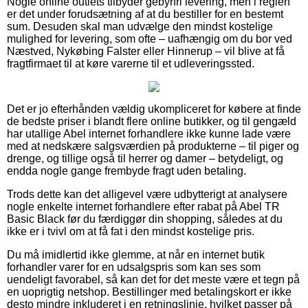
Nogle online outlets tilbyder gebyrfri levering, men i reglen
er det under forudsætning af at du bestiller for en bestemt
sum. Desuden skal man udvælge den mindst kostelige
mulighed for levering, som ofte – uafhængig om du bor ved
Næstved, Nykøbing Falster eller Hinnerup – vil blive at få
fragtfirmaet til at køre varerne til et udleveringssted.
Det er jo efterhånden vældig ukompliceret for købere at finde
de bedste priser i blandt flere online butikker, og til gengæld
har utallige Abel internet forhandlere ikke kunne lade være
med at nedskære salgsværdien på produkterne – til piger og
drenge, og tillige også til herrer og damer – betydeligt, og
endda nogle gange frembyde fragt uden betaling.
Trods dette kan det alligevel være udbytterigt at analysere
nogle enkelte internet forhandlere efter rabat på Abel TR
Basic Black før du færdiggør din shopping, således at du
ikke er i tvivl om at få fat i den mindst kostelige pris.
Du må imidlertid ikke glemme, at når en internet butik
forhandler varer for en udsalgspris som kan ses som
uendeligt favorabel, så kan det for det meste være et tegn på
en uoprigtig netshop. Bestillinger med betalingskort er ikke
desto mindre inkluderet i en retningslinje, hvilket passer på