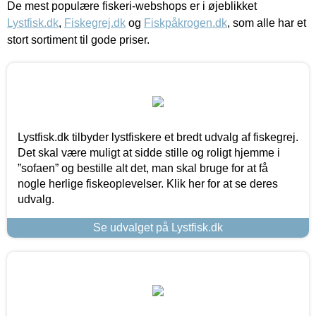
De mest populære fiskeri-webshops er i øjeblikket
Lystfisk.dk
,
Fiskegrej.dk
og
Fiskpåkrogen.dk
, som alle har et
stort sortiment til gode priser.
Lystfisk.dk tilbyder lystfiskere et bredt udvalg af fiskegrej.
Det skal være muligt at sidde stille og roligt hjemme i
”sofaen” og bestille alt det, man skal bruge for at få
nogle herlige fiskeoplevelser. Klik her for at se deres
udvalg.
Se udvalget på Lystfisk.dk