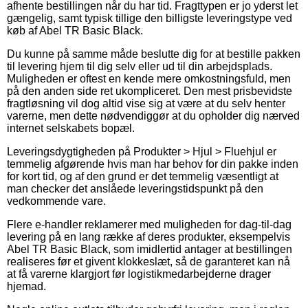
afhente bestillingen når du har tid. Fragttypen er jo yderst let
gængelig, samt typisk tillige den billigste leveringstype ved
køb af Abel TR Basic Black.
Du kunne på samme måde beslutte dig for at bestille pakken
til levering hjem til dig selv eller ud til din arbejdsplads.
Muligheden er oftest en kende mere omkostningsfuld, men
på den anden side ret ukompliceret. Den mest prisbevidste
fragtløsning vil dog altid vise sig at være at du selv henter
varerne, men dette nødvendiggør at du opholder dig nærved
internet selskabets bopæl.
Leveringsdygtigheden på Produkter > Hjul > Fluehjul er
temmelig afgørende hvis man har behov for din pakke inden
for kort tid, og af den grund er det temmelig væsentligt at
man checker det anslåede leveringstidspunkt på den
vedkommende vare.
Flere e-handler reklamerer med muligheden for dag-til-dag
levering på en lang række af deres produkter, eksempelvis
Abel TR Basic Black, som imidlertid antager at bestillingen
realiseres før et givent klokkeslæt, så de garanteret kan nå
at få varerne klargjort før logistikmedarbejderne drager
hjemad.