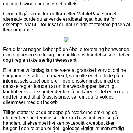
dig imod svindlende internet outlets.
Generelt går vi ind for kortkøb eller MobilePay. Som et
alternativ burde du anvende et afbetalingstilbud fra for
eksempel ViaBill, forudsat du har i sinde at afbetale prisen af
flere omgange.
Forud for at nogen køber på en Abel e-forretning behøver de
i virkeligheden sætte sig ind i butikkens handelsaftale, det er
dog i reglen ikke særlig interessant.
Et alternativt forslag kunne være at granske hvorvidt online
shoppen er støttet af e-mærket, som ofte er et billede på at
internet selskabet opererer i overensstemmelse med de
danske regler, foruden at online webshoppen jævnligt
kontrolleres af eksperter der forstår vilkårene. Det er en rigtig
god lejlighed til at få assistance, såfremt du forvoldes
dilemmaer med dit indkøb.
Tillige støtter vi at du er oppe på mærkerne omkring de
elementære bestemmelser der kan have indflydelse på
handlen, til eksempel hvilken byttepolitik webbutikken
bruger. I den relation er det ligeledes vigtigt, at man stadig