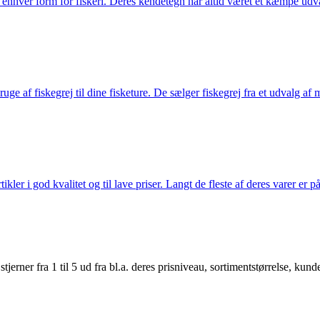
til enhver form for fiskeri. Deres kendetegn har altid været et kæmpe udv
e af fiskegrej til dine fisketure. De sælger fiskegrej fra et udvalg af mær
r i god kvalitet og til lave priser. Langt de fleste af deres varer er på
er fra 1 til 5 ud fra bl.a. deres prisniveau, sortimentstørrelse, kunde