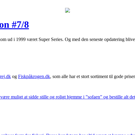
on #7/8
 kom ud i 1999 været Super Series. Og med den seneste opdatering bliver
rej.dk
og
Fiskpåkrogen.dk
, som alle har et stort sortiment til gode priser
 være muligt at sidde stille og roligt hjemme i ”sofaen” og bestille alt de