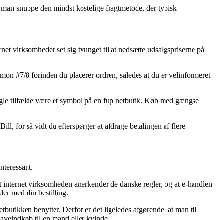
 man snuppe den mindst kostelige fragtmetode, der typisk –
ternet virksomheder set sig tvunget til at nedsætte udsalgspriserne på
lmon #7/8 forinden du placerer ordren, således at du er velinformeret
 nogle tilfælde være et symbol på en fup netbutik. Køb med gængse
ll, for så vidt du efterspørger at afdrage betalingen af flere
nteressant.
at internet virksomheden anerkender de danske regler, og at e-handlen
der med din bestilling.
tbutikken benytter. Derfor er det ligeledes afgørende, at man til
gaveindkøb til en mand eller kvinde.