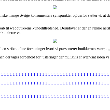
anske mange øvrige konsumenters synspunkter og derfor støtter vi, at du
dskab til webbutikkens kundetilfredshed. Derudover er der en række net
e kunderne er.
n stribe online forretninger hvori vi præsenterer butikkernes varer, og
n der tages forbehold for justeringer der muligvis er iværksat siden vi 
1
1
1
1
1
1
1
1
1
1
1
1
1
1
1
1
1
1
1
1
1
1
1
1
1
1
1
1
1
1
1
1
1
1
1
1
1
1
1
1
1
1
1
1
1
1
1
1
1
1
1
1
1
1
1
1
1
1
1
1
1
1
1
1
1
1
1
1
1
1
1
1
1
1
1
1
1
1
1
1
1
1
1
1
1
1
1
1
1
1
1
1
1
1
1
1
1
1
1
1
1
1
1
1
1
1
1
1
1
1
1