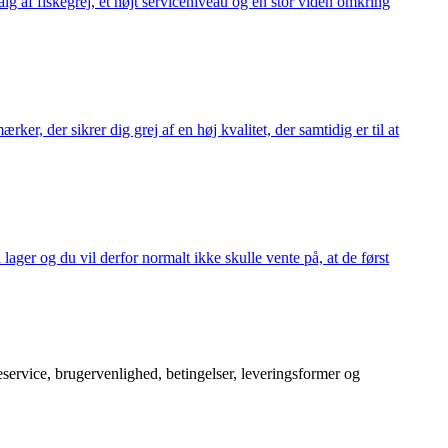
alg af fiskegrej, et højt serviceniveau og en stor viden omkring
ker, der sikrer dig grej af en høj kvalitet, der samtidig er til at
 lager og du vil derfor normalt ikke skulle vente på, at de først
service, brugervenlighed, betingelser, leveringsformer og