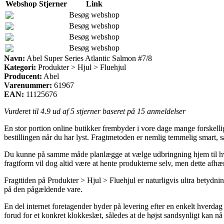
Webshop
Stjerner
Link
Besøg webshop
Besøg webshop
Besøg webshop
Besøg webshop
Navn:
Abel Super Series Atlantic Salmon #7/8
Kategori:
Produkter > Hjul > Fluehjul
Producent:
Abel
Varenummer:
61967
EAN:
11125676
Vurderet til
4.9
ud af 5 stjerner baseret på
15
anmeldelser
En stor portion online butikker frembyder i vore dage mange forskellig
bestillingen når du har lyst. Fragtmetoden er nemlig temmelig smart, 
Du kunne på samme måde planlægge at vælge udbringning hjem til hvor d
fragtform vil dog altid være at hente produkterne selv, men dette af
Fragttiden på Produkter > Hjul > Fluehjul er naturligvis ultra betydni
på den pågældende vare.
En del internet foretagender byder på levering efter en enkelt hverdag
forud for et konkret klokkeslæt, således at de højst sandsynligt kan nå