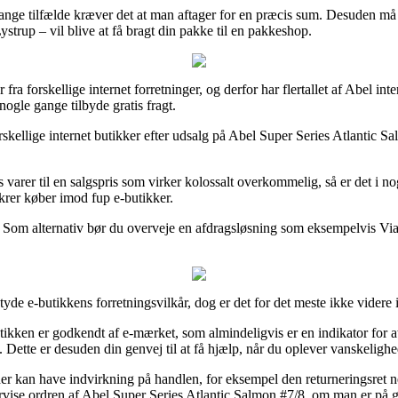
ange tilfælde kræver det at man aftager for en præcis sum. Desuden må
trup – vil blive at få bragt din pakke til en pakkeshop.
r fra forskellige internet forretninger, og derfor har flertallet af Abel in
nogle gange tilbyde gratis fragt.
kellige internet butikker efter udsalg på Abel Super Series Atlantic Sa
s varer til en salgspris som virker kolossalt overkommelig, så er det i
ikrer køber imod fup e-butikker.
n. Som alternativ bør du overveje en afdragsløsning som eksempelvis ViaBi
de e-butikkens forretningsvilkår, dog er det for det meste ikke videre i
tikken er godkendt af e-mærket, som almindeligvis er en indikator for 
 Dette er desuden din genvej til at få hjælp, når du oplever vanskelighe
der kan have indvirkning på handlen, for eksempel den returneringsret ne
tervise ordren af Abel Super Series Atlantic Salmon #7/8, om man er på 