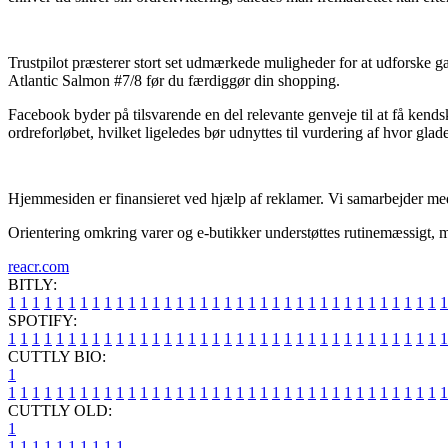
Trustpilot præsterer stort set udmærkede muligheder for at udforske g
Atlantic Salmon #7/8 før du færdiggør din shopping.
Facebook byder på tilsvarende en del relevante genveje til at få ken
ordreforløbet, hvilket ligeledes bør udnyttes til vurdering af hvor glad
Hjemmesiden er finansieret ved hjælp af reklamer. Vi samarbejder med e
Orientering omkring varer og e-butikker understøttes rutinemæssigt, me
reacr.com
BITLY:
1
1
1
1
1
1
1
1
1
1
1
1
1
1
1
1
1
1
1
1
1
1
1
1
1
1
1
1
1
1
1
1
1
1
1
1
1
SPOTIFY:
1
1
1
1
1
1
1
1
1
1
1
1
1
1
1
1
1
1
1
1
1
1
1
1
1
1
1
1
1
1
1
1
1
1
1
1
1
CUTTLY BIO:
1
1
1
1
1
1
1
1
1
1
1
1
1
1
1
1
1
1
1
1
1
1
1
1
1
1
1
1
1
1
1
1
1
1
1
1
1
1
CUTTLY OLD:
1
1
1
1
1
1
1
1
1
1
1