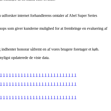
 udforsker internet forhandlerens omtaler af Abel Super Series
shops som giver kunderne mulighed for at frembringe en evaluering af
 indhenter honorar såfremt en af vores brugere foretager et køb.
nyligst opdaterede de viste data.
1
1
1
1
1
1
1
1
1
1
1
1
1
1
1
1
1
1
1
1
1
1
1
1
1
1
1
1
1
1
1
1
1
1
1
1
1
1
1
1
1
1
1
1
1
1
1
1
1
1
1
1
1
1
1
1
1
1
1
1
1
1
1
1
1
1
1
1
1
1
1
1
1
1
1
1
1
1