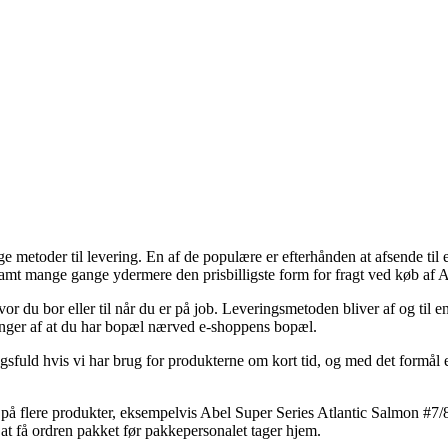
e metoder til levering. En af de populære er efterhånden at afsende til 
samt mange gange ydermere den prisbilligste form for fragt ved køb af 
u bor eller til når du er på job. Leveringsmetoden bliver af og til en
hænger af at du har bopæl nærved e-shoppens bopæl.
ngsfuld hvis vi har brug for produkterne om kort tid, og med det formål 
 på flere produkter, eksempelvis Abel Super Series Atlantic Salmon #7/8
 at få ordren pakket før pakkepersonalet tager hjem.