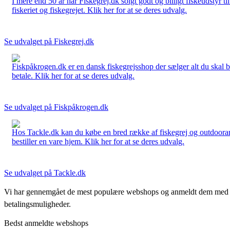
I mere end 50 år har Fiskegrej.dk solgt godt og billigt fiskeudstyr 
fiskeriet og fiskegrejet. Klik her for at se deres udvalg.
Se udvalget på Fiskegrej.dk
Fiskpåkrogen.dk er en dansk fiskegrejsshop der sælger alt du skal brug
betale. Klik her for at se deres udvalg.
Se udvalget på Fiskpåkrogen.dk
Hos Tackle.dk kan du købe en bred række af fiskegrej og outdoorartikle
bestiller en vare hjem. Klik her for at se deres udvalg.
Se udvalget på Tackle.dk
Vi har gennemgået de mest populære webshops og anmeldt dem med stjern
betalingsmuligheder.
Bedst anmeldte webshops