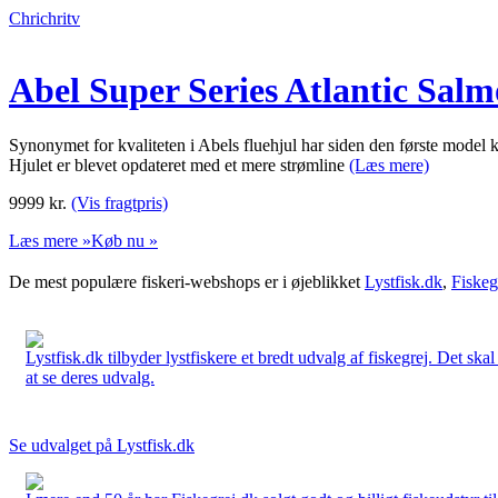
Chrichritv
Abel Super Series Atlantic Salm
Synonymet for kvaliteten i Abels fluehjul har siden den første model
Hjulet er blevet opdateret med et mere strømline
(Læs mere)
9999
kr.
(Vis fragtpris)
Læs mere »
Køb nu »
De mest populære fiskeri-webshops er i øjeblikket
Lystfisk.dk
,
Fiskeg
Lystfisk.dk tilbyder lystfiskere et bredt udvalg af fiskegrej. Det skal
at se deres udvalg.
Se udvalget på Lystfisk.dk