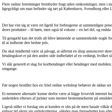
Flere online forretninger frembyder fragt uden omkostninger, men i m
ligegyldigt om man befinder sig tæt på København, Svendborg eller Lys
Det har vist sig at være ret ligetil for forbrugerne at sammenligne prise
deres produkter – til børn, men også til voksne – en hel del, og endda 
Til gengæld kan det trods alt blive lønnende at sammenholde nogle fors
til at indhente den bedste pris.
Du skal imidlertid være så påvagt, at såfremt en shop annoncerer dere
betalingskort er på den anden side indbefattet af en vedtægt, hvilket s
Vi slår generelt et slag for kortbetalinger eller betalinger med mobile
omgange.
Før nogen bestiller hos en Abel online webshop behøver de sådan set ty
Et nemmere alternativ kunne derfor være at kigge hvorvidt internet bu
undertiden efterses af jurister som mestrer bestemmelserne på området.
Ligeså stiller vi forslag om at kunden er obs på de mest basale vilkår 
enhver tid sikrer sin ordrekvittering, således man fremadrettet kan ef