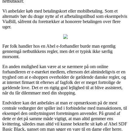
netbutikker.
Vi anbefaler køb med betalingskort eller mobilbetaling. Som et
alternativ bør du drage nytte af et afbetalingstilbud som eksempelvis
ViaBill, såfremt du foretrækker at honorere betalingen over flere
uger.
Før folk handler hos en Abel e-forhandler burde man egentlig
gennemgå netbutikkens regler, men det er typisk ikke særlig
morsomt.
En anden mulighed kan være at se nærmere på om online
forhandleren er e-mærket medlem, eftersom det almindeligvis er en
tryghed om at e-shoppen overholder de gældende danske regler, og
at internet firmaet tit efterses af fagfolk der er meget fortrolige de
gældende love. Det er en rigtig god lejlighed til at blive assisteret,
når du får dilemmaer med din shopping.
Endvidere kan det anbefales at man er opmærksom på de mest
centrale vedtægter der spiller ind i forbindelse med transaktionen, til
eksempel den ombytningsret forretningen anvender. På grund af
dette er det på samme måde vigtigt, at man altid gemmer ens
kvittering, således man altid vil kunne bekræfte sit køb af Abel SDF
Basic Black, uanset om man søger en vare til en dame eller herre.