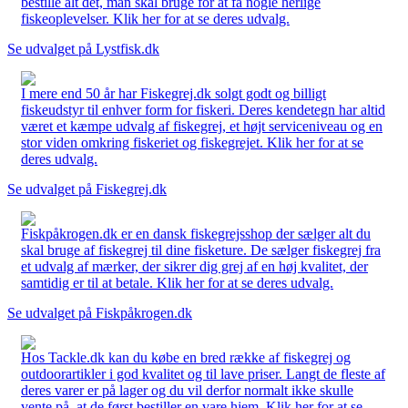
bestille alt det, man skal bruge for at få nogle herlige
fiskeoplevelser. Klik her for at se deres udvalg.
Se udvalget på Lystfisk.dk
I mere end 50 år har Fiskegrej.dk solgt godt og billigt
fiskeudstyr til enhver form for fiskeri. Deres kendetegn har altid
været et kæmpe udvalg af fiskegrej, et højt serviceniveau og en
stor viden omkring fiskeriet og fiskegrejet. Klik her for at se
deres udvalg.
Se udvalget på Fiskegrej.dk
Fiskpåkrogen.dk er en dansk fiskegrejsshop der sælger alt du
skal bruge af fiskegrej til dine fisketure. De sælger fiskegrej fra
et udvalg af mærker, der sikrer dig grej af en høj kvalitet, der
samtidig er til at betale. Klik her for at se deres udvalg.
Se udvalget på Fiskpåkrogen.dk
Hos Tackle.dk kan du købe en bred række af fiskegrej og
outdoorartikler i god kvalitet og til lave priser. Langt de fleste af
deres varer er på lager og du vil derfor normalt ikke skulle
vente på, at de først bestiller en vare hjem. Klik her for at se