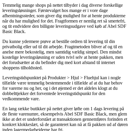
Temmelig mange shops på nettet tilbyder i dag diverse forskellige
leveringsløsninger. Førstevalget hos mange er i vore dage
afhentningssteder, som giver dig mulighed for at hente produkterne
når du har mulighed for det. Fragtformen er nemlig ret så smertefri,
og tit endvidere den billigste leveringsudgave ved køb af Abel SDF
Basic Black.
Du kunne ydermere prøve at bestille ordren til levering til din
privatbolig eller ud til dit arbejde. Fragtmetoden bliver af og til en
anelse mere bekostelig, men samtidig vældig simpel. Den mindst
kostelige leveringsløsning er uden tvivl selv at hente pakken, men
det forudsætter at du befinder dig med kort afstand til internet
shoppens tilholdssted.
Leveringstidspunktet på Produkter > Hjul > Fluehjul kan i nogle
tilfælde være temmelig bestemmende i tilfælde af at du har behov
for varerne nu og her, og i det øjemed er det aldeles klogt at du
dobbelttjekker det forventede leveringstidspunkt for den
vedkommende vare.
En lang række butikker på nettet giver løfte om 1 dags levering på
de fleste varenumre, eksempelvis Abel SDF Basic Black, men glem
ikke at det er underforstået at transaktionen gennemføres forinden et
konkret klokkeslæt, så de garanteret kan nå at få pakken ud af døren
inden lagermedarbejderne har fri.