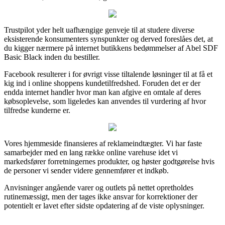
Trustpilot yder helt uafhængige genveje til at studere diverse
eksisterende konsumenters synspunkter og derved foreslåes det, at
du kigger nærmere på internet butikkens bedømmelser af Abel SDF
Basic Black inden du bestiller.
Facebook resulterer i for øvrigt visse tiltalende løsninger til at få et
kig ind i online shoppens kundetilfredshed. Foruden det er der
endda internet handler hvor man kan afgive en omtale af deres
købsoplevelse, som ligeledes kan anvendes til vurdering af hvor
tilfredse kunderne er.
Vores hjemmeside finansieres af reklameindtægter. Vi har faste
samarbejder med en lang række online varehuse idet vi
markedsfører forretningernes produkter, og høster godtgørelse hvis
de personer vi sender videre gennemfører et indkøb.
Anvisninger angående varer og outlets på nettet opretholdes
rutinemæssigt, men der tages ikke ansvar for korrektioner der
potentielt er lavet efter sidste opdatering af de viste oplysninger.