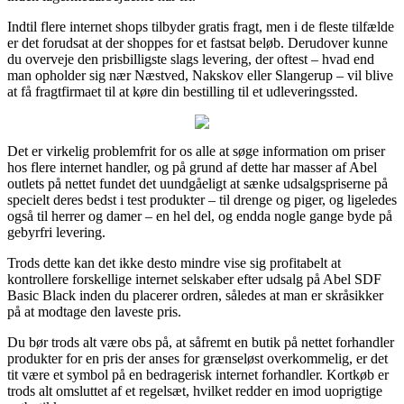
Indtil flere internet shops tilbyder gratis fragt, men i de fleste tilfælde
er det forudsat at der shoppes for et fastsat beløb. Derudover kunne
du overveje den prisbilligste slags levering, der oftest – hvad end
man opholder sig nær Næstved, Nakskov eller Slangerup – vil blive
at få fragtfirmaet til at køre din bestilling til et udleveringssted.
Det er virkelig problemfrit for os alle at søge information om priser
hos flere internet handler, og på grund af dette har masser af Abel
outlets på nettet fundet det uundgåeligt at sænke udsalgspriserne på
specielt deres bedst i test produkter – til drenge og piger, og ligeledes
også til herrer og damer – en hel del, og endda nogle gange byde på
gebyrfri levering.
Trods dette kan det ikke desto mindre vise sig profitabelt at
kontrollere forskellige internet selskaber efter udsalg på Abel SDF
Basic Black inden du placerer ordren, således at man er skråsikker
på at modtage den laveste pris.
Du bør trods alt være obs på, at såfremt en butik på nettet forhandler
produkter for en pris der anses for grænseløst overkommelig, er det
tit være et symbol på en bedragerisk internet forhandler. Kortkøb er
trods alt omsluttet af et regelsæt, hvilket redder en imod uoprigtige