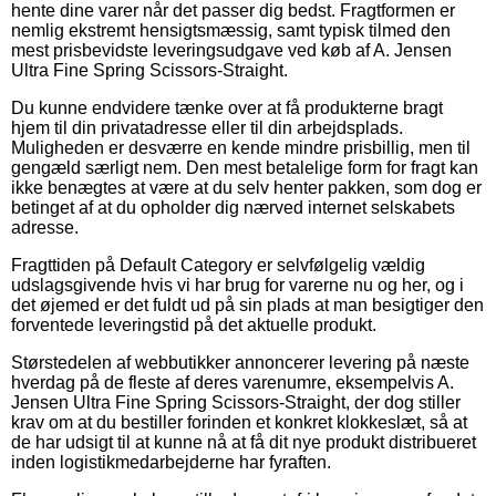
hente dine varer når det passer dig bedst. Fragtformen er
nemlig ekstremt hensigtsmæssig, samt typisk tilmed den
mest prisbevidste leveringsudgave ved køb af A. Jensen
Ultra Fine Spring Scissors-Straight.
Du kunne endvidere tænke over at få produkterne bragt
hjem til din privatadresse eller til din arbejdsplads.
Muligheden er desværre en kende mindre prisbillig, men til
gengæld særligt nem. Den mest betalelige form for fragt kan
ikke benægtes at være at du selv henter pakken, som dog er
betinget af at du opholder dig nærved internet selskabets
adresse.
Fragttiden på Default Category er selvfølgelig vældig
udslagsgivende hvis vi har brug for varerne nu og her, og i
det øjemed er det fuldt ud på sin plads at man besigtiger den
forventede leveringstid på det aktuelle produkt.
Størstedelen af webbutikker annoncerer levering på næste
hverdag på de fleste af deres varenumre, eksempelvis A.
Jensen Ultra Fine Spring Scissors-Straight, der dog stiller
krav om at du bestiller forinden et konkret klokkeslæt, så at
de har udsigt til at kunne nå at få dit nye produkt distribueret
inden logistikmedarbejderne har fyraften.