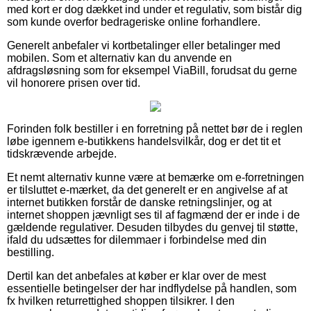
med kort er dog dækket ind under et regulativ, som bistår dig
som kunde overfor bedrageriske online forhandlere.
Generelt anbefaler vi kortbetalinger eller betalinger med
mobilen. Som et alternativ kan du anvende en
afdragsløsning som for eksempel ViaBill, forudsat du gerne
vil honorere prisen over tid.
Forinden folk bestiller i en forretning på nettet bør de i reglen
løbe igennem e-butikkens handelsvilkår, dog er det tit et
tidskrævende arbejde.
Et nemt alternativ kunne være at bemærke om e-forretningen
er tilsluttet e-mærket, da det generelt er en angivelse af at
internet butikken forstår de danske retningslinjer, og at
internet shoppen jævnligt ses til af fagmænd der er inde i de
gældende regulativer. Desuden tilbydes du genvej til støtte,
ifald du udsættes for dilemmaer i forbindelse med din
bestilling.
Dertil kan det anbefales at køber er klar over de mest
essentielle betingelser der har indflydelse på handlen, som
fx hvilken returrettighed shoppen tilsikrer. I den