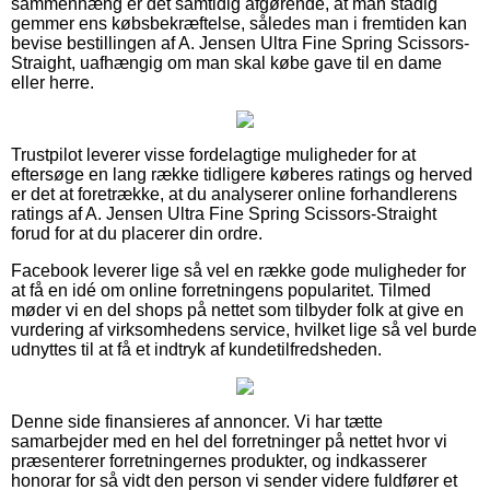
sammenhæng er det samtidig afgørende, at man stadig
gemmer ens købsbekræftelse, således man i fremtiden kan
bevise bestillingen af A. Jensen Ultra Fine Spring Scissors-
Straight, uafhængig om man skal købe gave til en dame
eller herre.
Trustpilot leverer visse fordelagtige muligheder for at
eftersøge en lang række tidligere køberes ratings og herved
er det at foretrække, at du analyserer online forhandlerens
ratings af A. Jensen Ultra Fine Spring Scissors-Straight
forud for at du placerer din ordre.
Facebook leverer lige så vel en række gode muligheder for
at få en idé om online forretningens popularitet. Tilmed
møder vi en del shops på nettet som tilbyder folk at give en
vurdering af virksomhedens service, hvilket lige så vel burde
udnyttes til at få et indtryk af kundetilfredsheden.
Denne side finansieres af annoncer. Vi har tætte
samarbejder med en hel del forretninger på nettet hvor vi
præsenterer forretningernes produkter, og indkasserer
honorar for så vidt den person vi sender videre fuldfører et