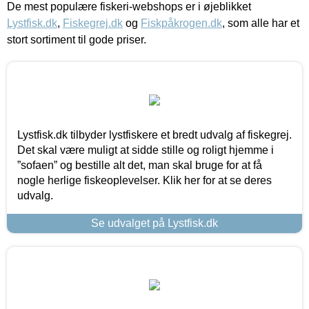
De mest populære fiskeri-webshops er i øjeblikket
Lystfisk.dk
,
Fiskegrej.dk
og
Fiskpåkrogen.dk
, som alle har et
stort sortiment til gode priser.
Lystfisk.dk tilbyder lystfiskere et bredt udvalg af fiskegrej.
Det skal være muligt at sidde stille og roligt hjemme i
”sofaen” og bestille alt det, man skal bruge for at få
nogle herlige fiskeoplevelser. Klik her for at se deres
udvalg.
Se udvalget på Lystfisk.dk