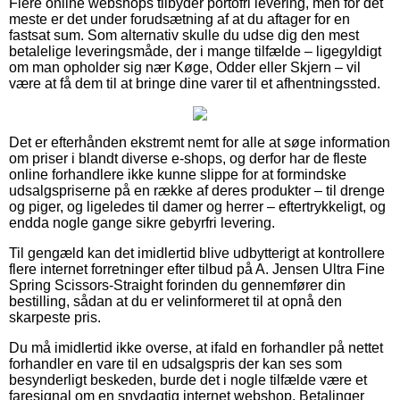
Flere online webshops tilbyder portofri levering, men for det
meste er det under forudsætning af at du aftager for en
fastsat sum. Som alternativ skulle du udse dig den mest
betalelige leveringsmåde, der i mange tilfælde – ligegyldigt
om man opholder sig nær Køge, Odder eller Skjern – vil
være at få dem til at bringe dine varer til et afhentningssted.
Det er efterhånden ekstremt nemt for alle at søge information
om priser i blandt diverse e-shops, og derfor har de fleste
online forhandlere ikke kunne slippe for at formindske
udsalgspriserne på en række af deres produkter – til drenge
og piger, og ligeledes til damer og herrer – eftertrykkeligt, og
endda nogle gange sikre gebyrfri levering.
Til gengæld kan det imidlertid blive udbytterigt at kontrollere
flere internet forretninger efter tilbud på A. Jensen Ultra Fine
Spring Scissors-Straight forinden du gennemfører din
bestilling, sådan at du er velinformeret til at opnå den
skarpeste pris.
Du må imidlertid ikke overse, at ifald en forhandler på nettet
forhandler en vare til en udsalgspris der kan ses som
besynderligt beskeden, burde det i nogle tilfælde være et
faresignal om en snydagtig internet webshop. Betalinger