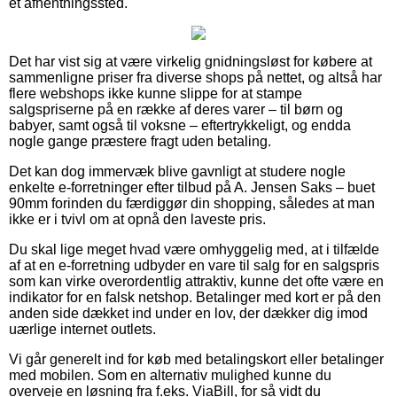
et afhentningssted.
Det har vist sig at være virkelig gnidningsløst for købere at
sammenligne priser fra diverse shops på nettet, og altså har
flere webshops ikke kunne slippe for at stampe
salgspriserne på en række af deres varer – til børn og
babyer, samt også til voksne – eftertrykkeligt, og endda
nogle gange præstere fragt uden betaling.
Det kan dog immervæk blive gavnligt at studere nogle
enkelte e-forretninger efter tilbud på A. Jensen Saks – buet
90mm forinden du færdiggør din shopping, således at man
ikke er i tvivl om at opnå den laveste pris.
Du skal lige meget hvad være omhyggelig med, at i tilfælde
af at en e-forretning udbyder en vare til salg for en salgspris
som kan virke overordentlig attraktiv, kunne det ofte være en
indikator for en falsk netshop. Betalinger med kort er på den
anden side dækket ind under en lov, der dækker dig imod
uærlige internet outlets.
Vi går generelt ind for køb med betalingskort eller betalinger
med mobilen. Som en alternativ mulighed kunne du
overveje en løsning fra f.eks. ViaBill, for så vidt du