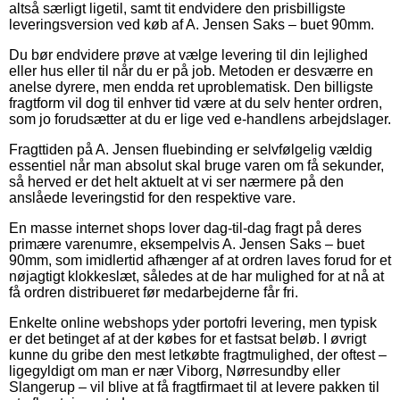
altså særligt ligetil, samt tit endvidere den prisbilligste
leveringsversion ved køb af A. Jensen Saks – buet 90mm.
Du bør endvidere prøve at vælge levering til din lejlighed
eller hus eller til når du er på job. Metoden er desværre en
anelse dyrere, men endda ret uproblematisk. Den billigste
fragtform vil dog til enhver tid være at du selv henter ordren,
som jo forudsætter at du er lige ved e-handlens arbejdslager.
Fragttiden på A. Jensen fluebinding er selvfølgelig vældig
essentiel når man absolut skal bruge varen om få sekunder,
så herved er det helt aktuelt at vi ser nærmere på den
anslåede leveringstid for den respektive vare.
En masse internet shops lover dag-til-dag fragt på deres
primære varenumre, eksempelvis A. Jensen Saks – buet
90mm, som imidlertid afhænger af at ordren laves forud for et
nøjagtigt klokkeslæt, således at de har mulighed for at nå at
få ordren distribueret før medarbejderne får fri.
Enkelte online webshops yder portofri levering, men typisk
er det betinget af at der købes for et fastsat beløb. I øvrigt
kunne du gribe den mest letkøbte fragtmulighed, der oftest –
ligegyldigt om man er nær Viborg, Nørresundby eller
Slangerup – vil blive at få fragtfirmaet til at levere pakken til