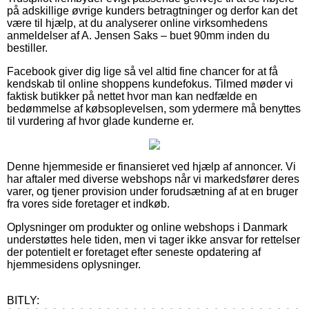
på adskillige øvrige kunders betragtninger og derfor kan det
være til hjælp, at du analyserer online virksomhedens
anmeldelser af A. Jensen Saks – buet 90mm inden du
bestiller.
Facebook giver dig lige så vel altid fine chancer for at få
kendskab til online shoppens kundefokus. Tilmed møder vi
faktisk butikker på nettet hvor man kan nedfælde en
bedømmelse af købsoplevelsen, som ydermere må benyttes
til vurdering af hvor glade kunderne er.
Denne hjemmeside er finansieret ved hjælp af annoncer. Vi
har aftaler med diverse webshops når vi markedsfører deres
varer, og tjener provision under forudsætning af at en bruger
fra vores side foretager et indkøb.
Oplysninger om produkter og online webshops i Danmark
understøttes hele tiden, men vi tager ikke ansvar for rettelser
der potentielt er foretaget efter seneste opdatering af
hjemmesidens oplysninger.
BITLY: