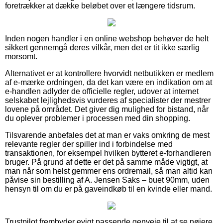
foretrækker at dække beløbet over et længere tidsrum.
Inden nogen handler i en online webshop behøver de helt
sikkert gennemgå deres vilkår, men det er tit ikke særlig
morsomt.
Alternativet er at kontrollere hvorvidt netbutikken er medlem
af e-mærke ordningen, da det kan være en indikation om at
e-handlen adlyder de officielle regler, udover at internet
selskabet lejlighedsvis vurderes af specialister der mestrer
lovene på området. Det giver dig mulighed for bistand, når
du oplever problemer i processen med din shopping.
Tilsvarende anbefales det at man er vaks omkring de mest
relevante regler der spiller ind i forbindelse med
transaktionen, for eksempel hvilken bytteret e-forhandleren
bruger. På grund af dette er det på samme måde vigtigt, at
man når som helst gemmer ens ordremail, så man altid kan
påvise sin bestilling af A. Jensen Saks – buet 90mm, uden
hensyn til om du er på gaveindkøb til en kvinde eller mand.
Trustpilot frembyder evigt passende genveje til at se nøjere