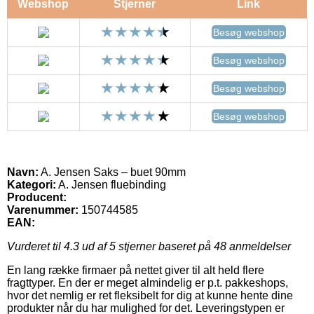
Webshop
Stjerner
Link
Besøg webshop
Besøg webshop
Besøg webshop
Besøg webshop
Navn:
A. Jensen Saks – buet 90mm
Kategori:
A. Jensen fluebinding
Producent:
Varenummer:
150744585
EAN:
Vurderet til
4.3
ud af 5 stjerner baseret på
48
anmeldelser
En lang række firmaer på nettet giver til alt held flere
fragttyper. En der er meget almindelig er p.t. pakkeshops,
hvor det nemlig er ret fleksibelt for dig at kunne hente dine
produkter når du har mulighed for det. Leveringstypen er