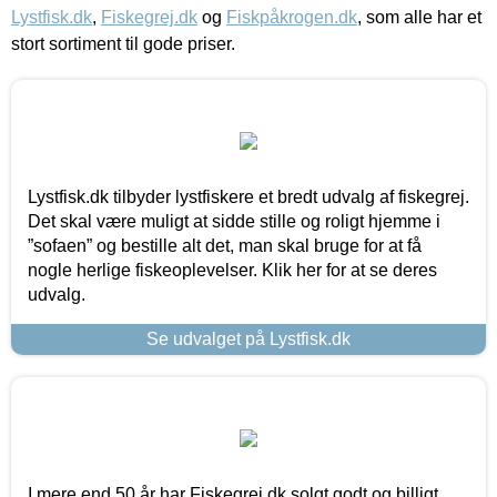
Lystfisk.dk
,
Fiskegrej.dk
og
Fiskpåkrogen.dk
, som alle har et
stort sortiment til gode priser.
Lystfisk.dk tilbyder lystfiskere et bredt udvalg af fiskegrej.
Det skal være muligt at sidde stille og roligt hjemme i
”sofaen” og bestille alt det, man skal bruge for at få
nogle herlige fiskeoplevelser. Klik her for at se deres
udvalg.
Se udvalget på Lystfisk.dk
I mere end 50 år har Fiskegrej.dk solgt godt og billigt