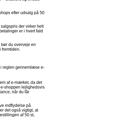
shops efter udsalg på 50
algspris der virker helt
etalinger er i hvert fald
g bør du overveje en
 fremtiden.
an i reglen gennemlæse e-
em af e-mærket, da det
 e-shoppen lejlighedsvis
tance, når du får
ave indflydelse på
r det også vigtigt, at
illingen af 50 st,