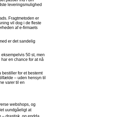
idste leveringsmulighed
plads. Fragtmetoden er
ing vil dog i de fleste
ærheden af e-firmaets
emed er det sandelig
r, eksempelvis 50 st, men
e har en chance for at nå
bestiller for et bestemt
ilfælde – uden hensyn til
e varer til en
diverse webshops, og
 det uundgåeligt at
e – drastisk, og endda