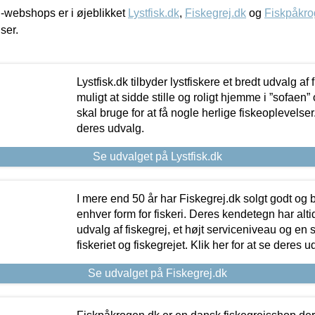
-webshops er i øjeblikket
Lystfisk.dk
,
Fiskegrej.dk
og
Fiskpåkro
iser.
Lystfisk.dk tilbyder lystfiskere et bredt udvalg af
muligt at sidde stille og roligt hjemme i ”sofaen” 
skal bruge for at få nogle herlige fiskeoplevelser.
deres udvalg.
Se udvalget på Lystfisk.dk
I mere end 50 år har Fiskegrej.dk solgt godt og bil
enhver form for fiskeri. Deres kendetegn har al
udvalg af fiskegrej, et højt serviceniveau og en 
fiskeriet og fiskegrejet. Klik her for at se deres u
Se udvalget på Fiskegrej.dk