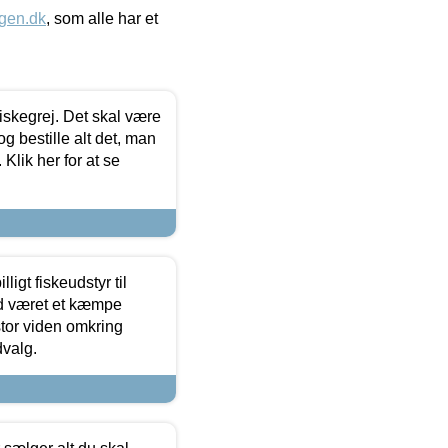
gen.dk
, som alle har et
 fiskegrej. Det skal være
og bestille alt det, man
 Klik her for at se
ligt fiskeudstyr til
tid været et kæmpe
stor viden omkring
dvalg.