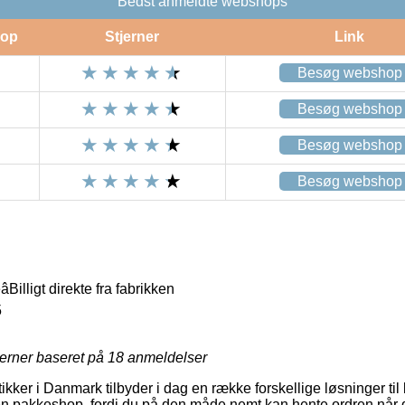
Bedst anmeldte webshops
op
Stjerner
Link
Besøg webshop
Besøg webshop
Besøg webshop
Besøg webshop
Billigt direkte fra fabrikken
5
jerner baseret på
18
anmeldelser
er i Danmark tilbyder i dag en række forskellige løsninger til 
il en pakkeshop, fordi du på den måde nemt kan hente ordren når d