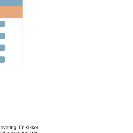
levering. En sikker
et passer ind i din