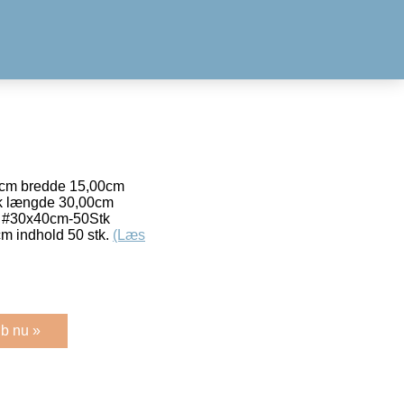
cm bredde 15,00cm
tk længde 30,00cm
. #30x40cm-50Stk
m indhold 50 stk.
(Læs
b nu »