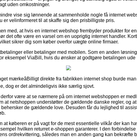
ragt uden omkostninger.
mindre vise sig lønnende at sammenholde nogle få internet web
u er velinformeret til at skaffe sig den prisbilligste pris.
en med, at hvis en internet webshop frembyder produkter for en s
ør det ofte være en varsel om en uoprigtig internet handler. Kortb
vilket sikrer dig som køber overfor uægte online firmaer.
rtbetalinger eller betalinger med mobilen. Som en anden løsnin
or eksempel ViaBill, hvis du ønsker at godtgøre betalingen ude i
get mærkeâBilligt direkte fra fabrikken internet shop burde m
e, dog er det almindeligvis ikke særlig sjovt.
derfor være at se nærmere på om internet webshoppen er medl
m at netshoppen understøtter de gældende danske regler, og at
m behersker de gældende love. Desuden får du lejlighed til assis
øb.
g om at køberen er på vagt for de mest essentielle vilkår der kan h
sempel hvilken returret e-shoppen garanterer. I den forbindelse e
s ordrekvittering, således man en anden gang kan bekræfte best