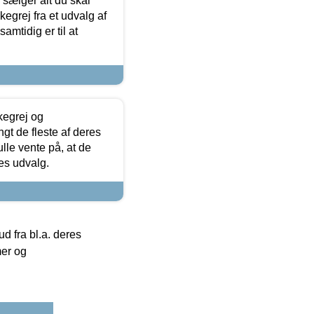
sælger alt du skal
skegrej fra et udvalg af
samtidig er til at
kegrej og
angt de fleste af deres
ulle vente på, at de
res udvalg.
 fra bl.a. deres
mer og