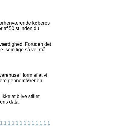
e forhenværende køberes
r af 50 st inden du
roværdighed. Foruden det
e, som lige så vel må
rehuse i form af at vi
gere gennemfører en
ke at blive stillet
dens data.
1
1
1
1
1
1
1
1
1
1
1
1
1