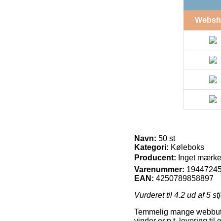
Websh
Navn:
50 st
Kategori:
Køleboks
Producent:
Inget mærkeâ
Varenummer:
1944724
EAN:
4250789858897
Vurderet til
4.2
ud af 5 st
Temmelig mange webbutikk
vinder er p.t. levering t