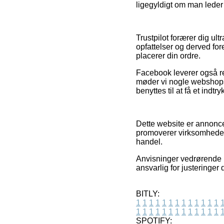
ligegyldigt om man leder e
Trustpilot forærer dig 
opfattelser og derved for
placerer din ordre.
Facebook leverer også re
møder vi nogle webshops 
benyttes til at få et indt
Dette website er annonce
promoverer virksomheder
handel.
Anvisninger vedrørende p
ansvarlig for justeringer
BITLY:
1
1
1
1
1
1
1
1
1
1
1
1
1
1
1
1
1
1
1
1
1
1
1
1
1
1
SPOTIFY: