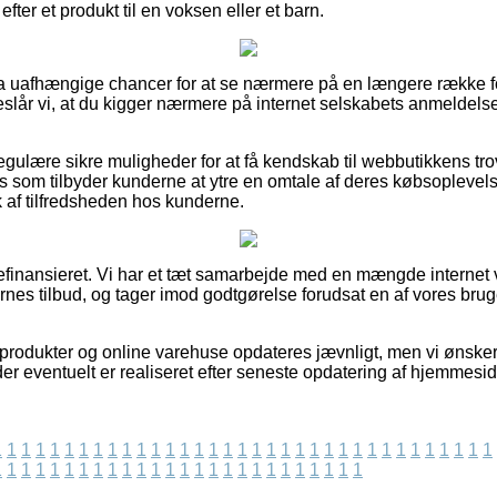
fter et produkt til en voksen eller et barn.
ultra uafhængige chancer for at se nærmere på en længere rækk
eslår vi, at du kigger nærmere på internet selskabets anmeldelse
gulære sikre muligheder for at få kendskab til webbutikkens t
som tilbyder kunderne at ytre en omtale af deres købsoplevels
ryk af tilfredsheden hos kunderne.
finansieret. Vi har et tæt samarbejde med en mængde internet va
nes tilbud, og tager imod godtgørelse forudsat en af vores bru
rodukter og online varehuse opdateres jævnligt, men vi ønsker ik
 der eventuelt er realiseret efter seneste opdatering af hjemmesi
1
1
1
1
1
1
1
1
1
1
1
1
1
1
1
1
1
1
1
1
1
1
1
1
1
1
1
1
1
1
1
1
1
1
1
1
1
1
1
1
1
1
1
1
1
1
1
1
1
1
1
1
1
1
1
1
1
1
1
1
1