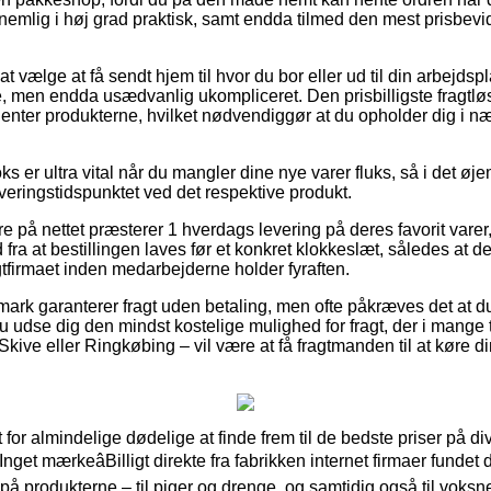
nemlig i høj grad praktisk, samt endda tilmed den mest prisbev
 vælge at få sendt hjem til hvor du bor eller ud til din arbejds
, men endda usædvanlig ukompliceret. Den prisbilligste fragtløsn
 henter produkterne, hvilket nødvendiggør at du opholder dig i n
 er ultra vital når du mangler dine nye varer fluks, så i det øj
leveringstidspunktet ved det respektive produkt.
e på nettet præsterer 1 hverdags levering på deres favorit vare
 fra at bestillingen laves før et konkret klokkeslæt, således at d
ragtfirmaet inden medarbejderne holder fyraften.
nmark garanterer fragt uden betaling, men ofte påkræves det at du 
udse dig den mindst kostelige mulighed for fragt, der i mange t
ive eller Ringkøbing – vil være at få fragtmanden til at køre din
lt for almindelige dødelige at finde frem til de bedste priser på 
 Inget mærkeâBilligt direkte fra fabrikken internet firmaer fundet
å produkterne – til piger og drenge, og samtidig også til voksn