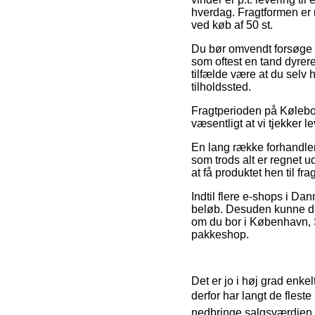
hverdag. Fragtformen er 
ved køb af 50 st.
Du bør omvendt forsøge at
som oftest en tand dyrere
tilfælde være at du selv
tilholdssted.
Fragtperioden på Køleboks
væsentligt at vi tjekker 
En lang række forhandler
som trods alt er regnet ud
at få produktet hen til f
Indtil flere e-shops i Da
beløb. Desuden kunne du 
om du bor i København, Sk
pakkeshop.
Det er jo i høj grad enke
derfor har langt de fleste
nedbringe salgsværdien p