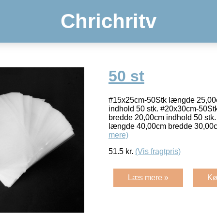
Chrichritv
50 st
#15x25cm-50Stk længde 25,00
indhold 50 stk. #20x30cm-50S
bredde 20,00cm indhold 50 stk
længde 40,00cm bredde 30,00c
mere)
51.5
kr.
(Vis fragtpris)
Læs mere »
Kø