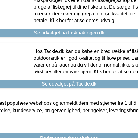
Fiskpåkrogen.dk er en dansk fiskegrejsshop der 
bruge af fiskegrej til dine fisketure. De sælger fi
mærker, der sikrer dig grej af en høj kvalitet, der 
betale. Klik her for at se deres udvalg.
Se udvalget på Fiskpåkrogen.dk
Hos Tackle.dk kan du købe en bred række af fis
outdoorartikler i god kvalitet og til lave priser. L
varer er på lager og du vil derfor normalt ikke sk
først bestiller en vare hjem. Klik her for at se de
Se udvalget på Tackle.dk
t populære webshops og anmeldt dem med stjerner fra 1 til 5 ud
rrelse, kundeservice, brugervenlighed, betingelser, leveringsfor