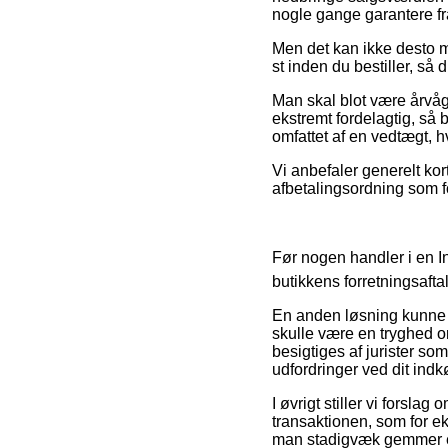
nogle gange garantere f
Men det kan ikke desto 
st inden du bestiller, så d
Man skal blot være årvåg
ekstremt fordelagtig, så b
omfattet af en vedtægt, h
Vi anbefaler generelt ko
afbetalingsordning som f
Før nogen handler i en In
butikkens forretningsaftal
En anden løsning kunne 
skulle være en tryghed o
besigtiges af jurister so
udfordringer ved dit indk
I øvrigt stiller vi forsla
transaktionen, som for ek
man stadigvæk gemmer en