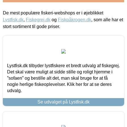
De mest populære fiskeri-webshops er i øjeblikket
Lystfisk.dk
,
Fiskegrej.dk
og
Fiskpåkrogen.dk
, som alle har et
stort sortiment til gode priser.
Lystfisk.dk tilbyder lystfiskere et bredt udvalg af fiskegrej.
Det skal være muligt at sidde stille og roligt hjemme i
”sofaen” og bestille alt det, man skal bruge for at få
nogle herlige fiskeoplevelser. Klik her for at se deres
udvalg.
Se udvalget på Lystfisk.dk