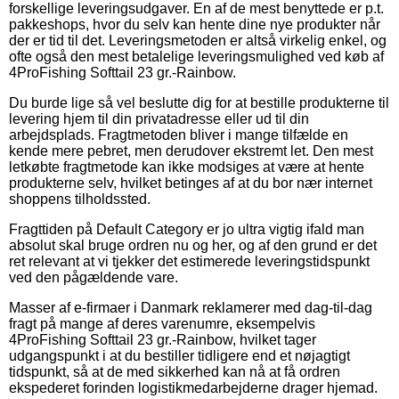
forskellige leveringsudgaver. En af de mest benyttede er p.t.
pakkeshops, hvor du selv kan hente dine nye produkter når
der er tid til det. Leveringsmetoden er altså virkelig enkel, og
ofte også den mest betalelige leveringsmulighed ved køb af
4ProFishing Softtail 23 gr.-Rainbow.
Du burde lige så vel beslutte dig for at bestille produkterne til
levering hjem til din privatadresse eller ud til din
arbejdsplads. Fragtmetoden bliver i mange tilfælde en
kende mere pebret, men derudover ekstremt let. Den mest
letkøbte fragtmetode kan ikke modsiges at være at hente
produkterne selv, hvilket betinges af at du bor nær internet
shoppens tilholdssted.
Fragttiden på Default Category er jo ultra vigtig ifald man
absolut skal bruge ordren nu og her, og af den grund er det
ret relevant at vi tjekker det estimerede leveringstidspunkt
ved den pågældende vare.
Masser af e-firmaer i Danmark reklamerer med dag-til-dag
fragt på mange af deres varenumre, eksempelvis
4ProFishing Softtail 23 gr.-Rainbow, hvilket tager
udgangspunkt i at du bestiller tidligere end et nøjagtigt
tidspunkt, så at de med sikkerhed kan nå at få ordren
ekspederet forinden logistikmedarbejderne drager hjemad.