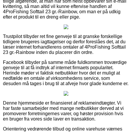
tillige afgørende, at man når som helst opbevarer sin e-mail
kvittering, så man altid vil kunne eftervise handlen af
4ProFishing Softtail 23 gr.-Rainbow, om man er på udkig
efter et produkt til en dreng eller pige.
Trustpilot tilbyder ret fine genveje til at granske forskellige
tidligere brugeres iagttagelser og derfor foreslåes det, at du
læser internet forhandlerens omtaler af 4ProFishing Softtail
23 gr.-Rainbow inden du placerer din ordre.
Facebook tilbyder på samme måde fuldkommen troværdige
genveje til at få indtryk af internet firmaets popularitet.
Herinde møder vi faktisk netbutikker hvor det er muligt at
nedfælde en omtale af virksomhedens service, som
desuden må tages i brug til at afveje hvor glade kunderne er.
Denne hjemmeside er finansieret af reklameindtægter. Vi
har faste samarbejder med mange netbutikker derved at vi
promoverer forretningernes varer, og høster provision hvis
en bruger fra vores side laver en transaktion.
Orientering vedrørende tilbud og online varehuse værnes