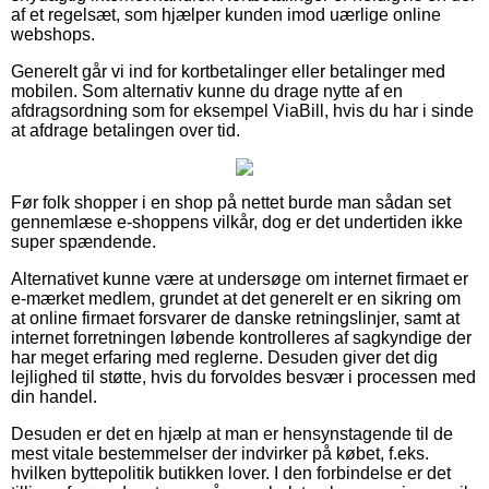
af et regelsæt, som hjælper kunden imod uærlige online
webshops.
Generelt går vi ind for kortbetalinger eller betalinger med
mobilen. Som alternativ kunne du drage nytte af en
afdragsordning som for eksempel ViaBill, hvis du har i sinde
at afdrage betalingen over tid.
Før folk shopper i en shop på nettet burde man sådan set
gennemlæse e-shoppens vilkår, dog er det undertiden ikke
super spændende.
Alternativet kunne være at undersøge om internet firmaet er
e-mærket medlem, grundet at det generelt er en sikring om
at online firmaet forsvarer de danske retningslinjer, samt at
internet forretningen løbende kontrolleres af sagkyndige der
har meget erfaring med reglerne. Desuden giver det dig
lejlighed til støtte, hvis du forvoldes besvær i processen med
din handel.
Desuden er det en hjælp at man er hensynstagende til de
mest vitale bestemmelser der indvirker på købet, f.eks.
hvilken byttepolitik butikken lover. I den forbindelse er det