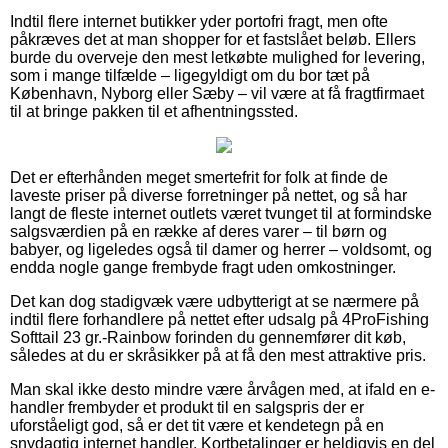
Indtil flere internet butikker yder portofri fragt, men ofte
påkræves det at man shopper for et fastslået beløb. Ellers
burde du overveje den mest letkøbte mulighed for levering,
som i mange tilfælde – ligegyldigt om du bor tæt på
København, Nyborg eller Sæby – vil være at få fragtfirmaet
til at bringe pakken til et afhentningssted.
Det er efterhånden meget smertefrit for folk at finde de
laveste priser på diverse forretninger på nettet, og så har
langt de fleste internet outlets været tvunget til at formindske
salgsværdien på en række af deres varer – til børn og
babyer, og ligeledes også til damer og herrer – voldsomt, og
endda nogle gange frembyde fragt uden omkostninger.
Det kan dog stadigvæk være udbytterigt at se nærmere på
indtil flere forhandlere på nettet efter udsalg på 4ProFishing
Softtail 23 gr.-Rainbow forinden du gennemfører dit køb,
således at du er skråsikker på at få den mest attraktive pris.
Man skal ikke desto mindre være årvågen med, at ifald en e-
handler frembyder et produkt til en salgspris der er
uforståeligt god, så er det tit være et kendetegn på en
snydagtig internet handler. Kortbetalinger er heldigvis en del