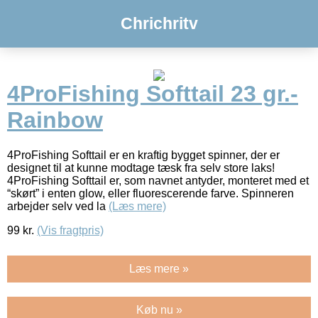
Chrichritv
4ProFishing Softtail 23 gr.-
Rainbow
4ProFishing Softtail er en kraftig bygget spinner, der er
designet til at kunne modtage tæsk fra selv store laks!
4ProFishing Softtail er, som navnet antyder, monteret med et
“skørt” i enten glow, eller fluorescerende farve. Spinneren
arbejder selv ved la
(Læs mere)
99
kr.
(Vis fragtpris)
Læs mere »
Køb nu »